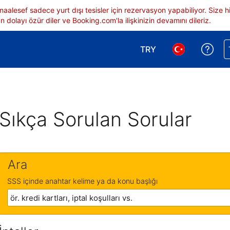
 maalesef sadece yurt dışı tesisler için rezervasyon yapabiliyor. Siz
 dolayı özür diler ve Booking.com'la ilişkinizin devamını dileriz.
TRY
Reze
Para birimi seçimi yap.
Dil seçimi yap.
Sıkça Sorulan Sorular
Ara
SSS içinde anahtar kelime ya da konu başlığı