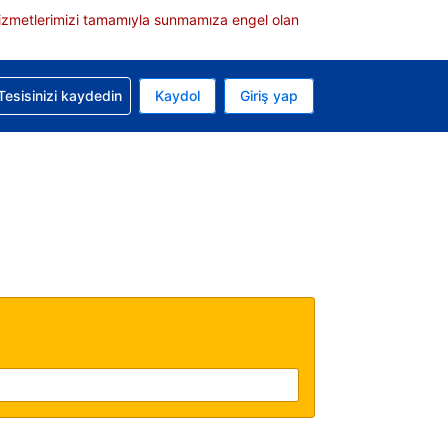
e hizmetlerimizi tamamıyla sunmamıza engel olan
rvasyonunuzla ilgili yardım alın
Tesisinizi kaydedin
Kaydol
Giriş yap
 Mevcut para biriminiz Türk lirası
 Mevcut diliniz Türkçe