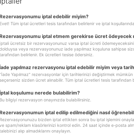
İptaller
Rezervasyonumu iptal edebilir miyim?
Evet! Tüm iptal ücretleri tesis tarafından belirlenir ve iptal koşullarında
Rezervasyonumu iptal etmem gerekirse ücret ödeyecek 
İptali ücretsiz bir rezervasyonunuz varsa iptal ücreti ödemeyeceksin
dolduysa veya rezervasyonunuz iade yapılmaz koşuluna sahipse sizde ipt
tarafından belirlenir. Ek ücretleri tesise ödersiniz.
İade yapılmaz rezervasyonu iptal edebilir miyim veya tarihl
"İade Yapılmaz" rezervasyonlar için tarihlerinizi değiştirmek mümkün
seçerseniz sizden ücret alınabilir. Tüm iptal ücretleri tesis tarafından be
İptal koşulumu nerede bulabilirim?
Bu bilgiyi rezervasyon onayınızda bulabilirsiniz.
Rezervasyonumun iptal edilip edilmediğini nasıl öğrenebil
Rezervasyonunuzu bizden iptal ettikten sonra bu iptal işlemini onayl
ve spam/reklam klasörlerinizi kontrol edin. 24 saat içinde e-posta alma
talebinizi alıp almadıklarını onaylayın.