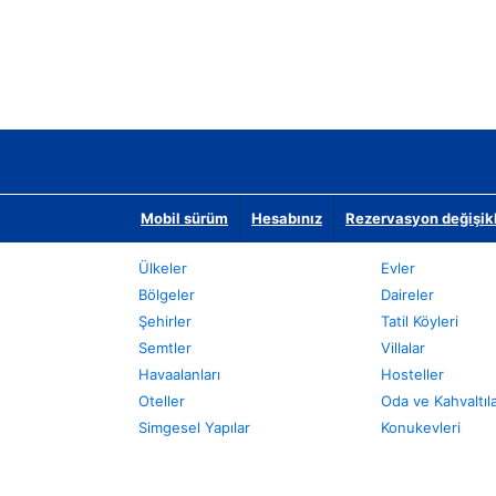
Mobil sürüm
Hesabınız
Rezervasyon değişikli
Ülkeler
Evler
Bölgeler
Daireler
Şehirler
Tatil Köyleri
Semtler
Villalar
Havaalanları
Hosteller
Oteller
Oda ve Kahvaltıl
Simgesel Yapılar
Konukevleri