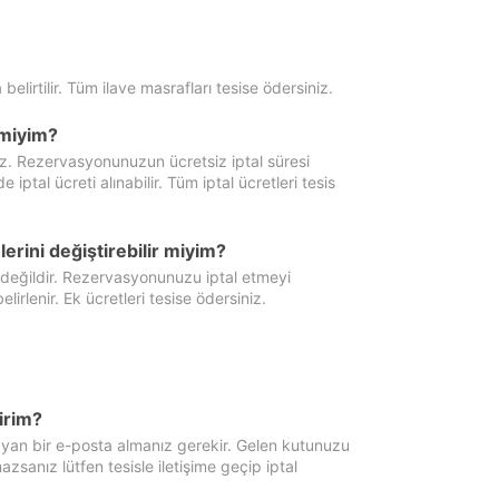
 belirtilir. Tüm ilave masrafları tesise ödersiniz.
miyim?
iz. Rezervasyonunuzun ücretsiz iptal süresi
al ücreti alınabilir. Tüm iptal ücretleri tesis
erini değiştirebilir miyim?
 değildir. Rezervasyonunuzu iptal etmeyi
lirlenir. Ek ücretleri tesise ödersiniz.
irim?
ayan bir e-posta almanız gerekir. Gelen kutunuzu
zsanız lütfen tesisle iletişime geçip iptal