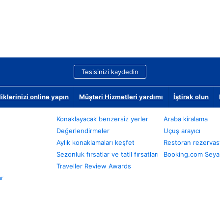
Tesisinizi kaydedin
klerinizi online yapın
Müşteri Hizmetleri yardımı
İştirak olun
Konaklayacak benzersiz yerler
Araba kiralama
Değerlendirmeler
Uçuş arayıcı
Aylık konaklamaları keşfet
Restoran rezervas
Sezonluk fırsatlar ve tatil fırsatları
Booking.com Seyah
Traveller Review Awards
ar