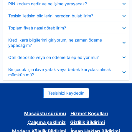
Daraltılmış
PIN kodum nedir ve ne işime yarayacak?
Daraltılmış
Tesisin iletişim bilgilerini nereden bulabilirim?
Daraltılmış
Toplam fiyatı nasıl görebilirim?
Daraltılmış
Kredi kartı bilgilerimi giriyorum, ne zaman ödeme
yapacağım?
Daraltılmış
Otel depozito veya ön ödeme talep ediyor mu?
Daraltılmış
Bir çocuk için ilave yatak veya bebek karyolası almak
mümkün mü?
Tesisinizi kaydedin
Masaüstü sürümü
Hizmet Koşulları
Çalışma şeklimiz
Gizlilik Bildirimi
Modern Kölelik Bildirimi
İnsan Hakları Bildirimi