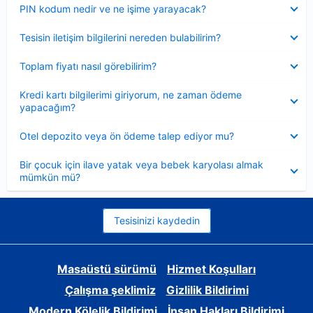
Daraltılmış
PIN kodum nedir ve ne işime yarayacak?
Daraltılmış
Tesisin iletişim bilgilerini nereden bulabilirim?
Daraltılmış
Toplam fiyatı nasıl görebilirim?
Daraltılmış
Kredi kartı bilgilerimi giriyorum, ne zaman ödeme
yapacağım?
Daraltılmış
Otel depozito veya ön ödeme talep ediyor mu?
Daraltılmış
Bir çocuk için ilave yatak veya bebek karyolası almak
mümkün mü?
Tesisinizi kaydedin
Masaüstü sürümü
Hizmet Koşulları
Çalışma şeklimiz
Gizlilik Bildirimi
Modern Kölelik Bildirimi
İnsan Hakları Bildirimi