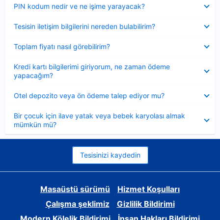
Daraltılmış
PIN kodum nedir ve ne işime yarayacak?
Daraltılmış
Tesisin iletişim bilgilerini nereden bulabilirim?
Daraltılmış
Toplam fiyatı nasıl görebilirim?
Daraltılmış
Kredi kartı bilgilerimi giriyorum, ne zaman ödeme
yapacağım?
Daraltılmış
Otel depozito veya ön ödeme talep ediyor mu?
Daraltılmış
Bir çocuk için ilave yatak veya bebek karyolası almak
mümkün mü?
Tesisinizi kaydedin
Masaüstü sürümü
Hizmet Koşulları
Çalışma şeklimiz
Gizlilik Bildirimi
Modern Kölelik Bildirimi
İnsan Hakları Bildirimi