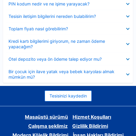
Daraltılmış
PIN kodum nedir ve ne işime yarayacak?
Daraltılmış
Tesisin iletişim bilgilerini nereden bulabilirim?
Daraltılmış
Toplam fiyatı nasıl görebilirim?
Daraltılmış
Kredi kartı bilgilerimi giriyorum, ne zaman ödeme
yapacağım?
Daraltılmış
Otel depozito veya ön ödeme talep ediyor mu?
Daraltılmış
Bir çocuk için ilave yatak veya bebek karyolası almak
mümkün mü?
Tesisinizi kaydedin
Masaüstü sürümü
Hizmet Koşulları
Çalışma şeklimiz
Gizlilik Bildirimi
Modern Kölelik Bildirimi
İnsan Hakları Bildirimi