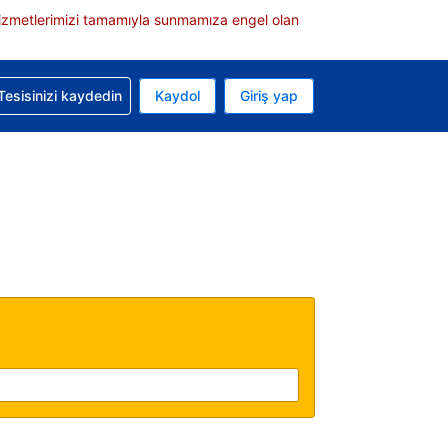
e hizmetlerimizi tamamıyla sunmamıza engel olan
rvasyonunuzla ilgili yardım alın
Tesisinizi kaydedin
Kaydol
Giriş yap
 Mevcut para biriminiz ABD doları
 Mevcut diliniz Türkçe