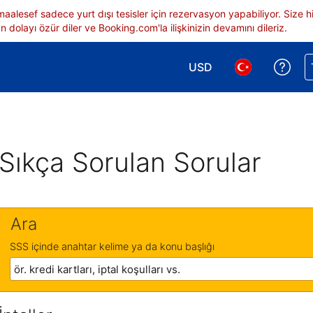
 maalesef sadece yurt dışı tesisler için rezervasyon yapabiliyor. Siz
 dolayı özür diler ve Booking.com'la ilişkinizin devamını dileriz.
USD
Reze
Para birimi seçimi yap.
Dil seçimi yap.
Sıkça Sorulan Sorular
Ara
SSS içinde anahtar kelime ya da konu başlığı