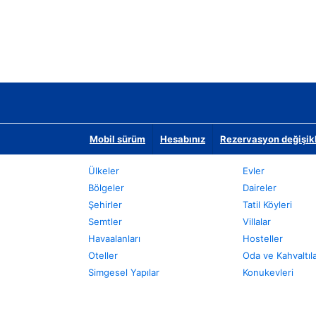
Mobil sürüm
Hesabınız
Rezervasyon değişikli
Ülkeler
Evler
Bölgeler
Daireler
Şehirler
Tatil Köyleri
Semtler
Villalar
Havaalanları
Hosteller
Oteller
Oda ve Kahvaltıl
Simgesel Yapılar
Konukevleri