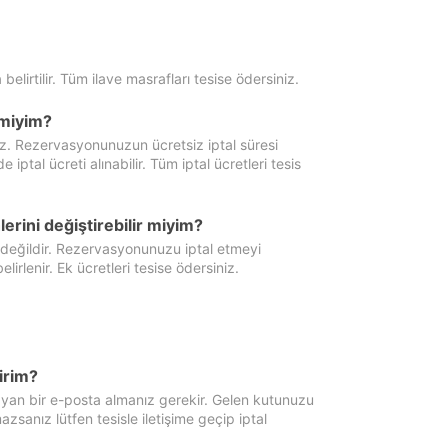
 belirtilir. Tüm ilave masrafları tesise ödersiniz.
miyim?
iz. Rezervasyonunuzun ücretsiz iptal süresi
al ücreti alınabilir. Tüm iptal ücretleri tesis
erini değiştirebilir miyim?
 değildir. Rezervasyonunuzu iptal etmeyi
lirlenir. Ek ücretleri tesise ödersiniz.
irim?
ayan bir e-posta almanız gerekir. Gelen kutunuzu
zsanız lütfen tesisle iletişime geçip iptal