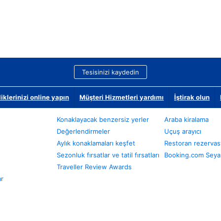
Tesisinizi kaydedin
klerinizi online yapın
Müşteri Hizmetleri yardımı
İştirak olun
Konaklayacak benzersiz yerler
Araba kiralama
Değerlendirmeler
Uçuş arayıcı
Aylık konaklamaları keşfet
Restoran rezervas
Sezonluk fırsatlar ve tatil fırsatları
Booking.com Seyah
Traveller Review Awards
ar