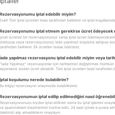
İptaller
Rezervasyonumu iptal edebilir miyim?
Evet! Tüm iptal ücretleri tesis tarafından belirlenir ve iptal koşullarında
Rezervasyonumu iptal etmem gerekirse ücret ödeyecek 
İptali ücretsiz bir rezervasyonunuz varsa iptal ücreti ödemeyeceksin
dolduysa veya rezervasyonunuz iade yapılmaz koşuluna sahipse sizde ipt
tarafından belirlenir. Ek ücretleri tesise ödersiniz.
İade yapılmaz rezervasyonu iptal edebilir miyim veya tarihl
"İade Yapılmaz" rezervasyonlar için tarihlerinizi değiştirmek mümkün
seçerseniz sizden ücret alınabilir. Tüm iptal ücretleri tesis tarafından be
İptal koşulumu nerede bulabilirim?
Bu bilgiyi rezervasyon onayınızda bulabilirsiniz.
Rezervasyonumun iptal edilip edilmediğini nasıl öğrenebil
Rezervasyonunuzu bizden iptal ettikten sonra bu iptal işlemini onayl
ve spam/reklam klasörlerinizi kontrol edin. 24 saat içinde e-posta alma
talebinizi alıp almadıklarını onaylayın.