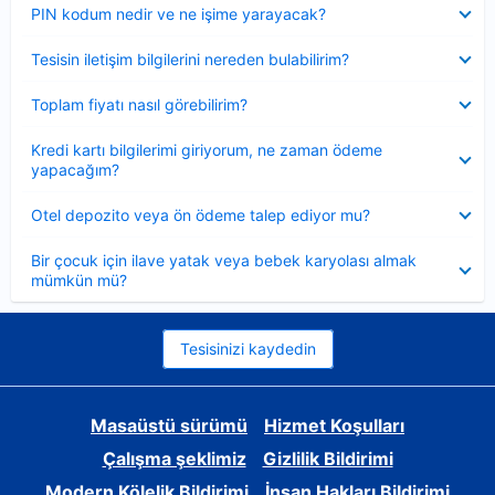
Daraltılmış
PIN kodum nedir ve ne işime yarayacak?
Daraltılmış
Tesisin iletişim bilgilerini nereden bulabilirim?
Daraltılmış
Toplam fiyatı nasıl görebilirim?
Daraltılmış
Kredi kartı bilgilerimi giriyorum, ne zaman ödeme
yapacağım?
Daraltılmış
Otel depozito veya ön ödeme talep ediyor mu?
Daraltılmış
Bir çocuk için ilave yatak veya bebek karyolası almak
mümkün mü?
Tesisinizi kaydedin
Masaüstü sürümü
Hizmet Koşulları
Çalışma şeklimiz
Gizlilik Bildirimi
Modern Kölelik Bildirimi
İnsan Hakları Bildirimi