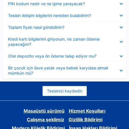
Daraltılmış
PIN kodum nedir ve ne işime yarayacak?
Daraltılmış
Tesisin iletişim bilgilerini nereden bulabilirim?
Daraltılmış
Toplam fiyatı nasıl görebilirim?
Daraltılmış
Kredi kartı bilgilerimi giriyorum, ne zaman ödeme
yapacağım?
Daraltılmış
Otel depozito veya ön ödeme talep ediyor mu?
Daraltılmış
Bir çocuk için ilave yatak veya bebek karyolası almak
mümkün mü?
Tesisinizi kaydedin
Masaüstü sürümü
Hizmet Koşulları
Çalışma şeklimiz
Gizlilik Bildirimi
Modern Kölelik Bildirimi
İnsan Hakları Bildirimi