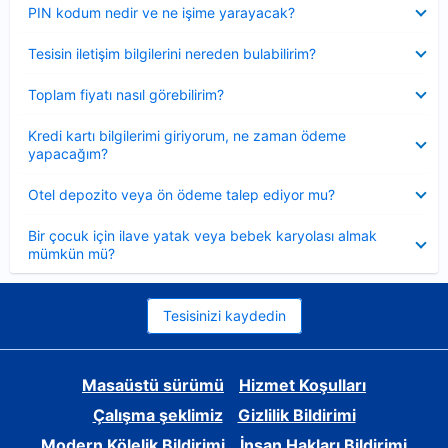
Daraltılmış
PIN kodum nedir ve ne işime yarayacak?
Daraltılmış
Tesisin iletişim bilgilerini nereden bulabilirim?
Daraltılmış
Toplam fiyatı nasıl görebilirim?
Daraltılmış
Kredi kartı bilgilerimi giriyorum, ne zaman ödeme
yapacağım?
Daraltılmış
Otel depozito veya ön ödeme talep ediyor mu?
Daraltılmış
Bir çocuk için ilave yatak veya bebek karyolası almak
mümkün mü?
Tesisinizi kaydedin
Masaüstü sürümü
Hizmet Koşulları
Çalışma şeklimiz
Gizlilik Bildirimi
Modern Kölelik Bildirimi
İnsan Hakları Bildirimi