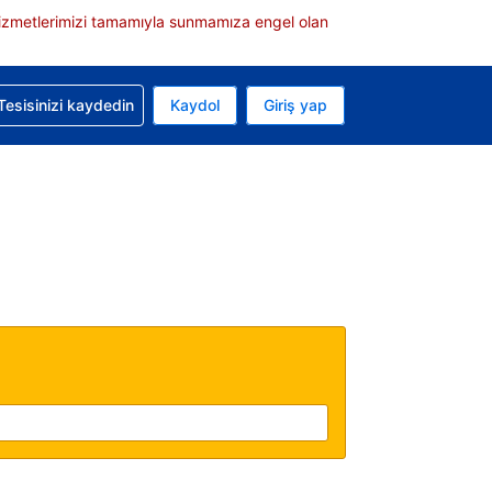
e hizmetlerimizi tamamıyla sunmamıza engel olan
rvasyonunuzla ilgili yardım alın
Tesisinizi kaydedin
Kaydol
Giriş yap
 Mevcut para biriminiz Türk lirası
 Mevcut diliniz Türkçe