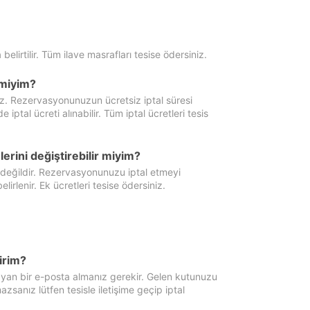
 belirtilir. Tüm ilave masrafları tesise ödersiniz.
miyim?
iz. Rezervasyonunuzun ücretsiz iptal süresi
al ücreti alınabilir. Tüm iptal ücretleri tesis
erini değiştirebilir miyim?
 değildir. Rezervasyonunuzu iptal etmeyi
lirlenir. Ek ücretleri tesise ödersiniz.
irim?
ayan bir e-posta almanız gerekir. Gelen kutunuzu
zsanız lütfen tesisle iletişime geçip iptal