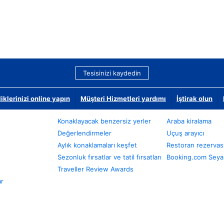
Tesisinizi kaydedin
klerinizi online yapın
Müşteri Hizmetleri yardımı
İştirak olun
Konaklayacak benzersiz yerler
Araba kiralama
Değerlendirmeler
Uçuş arayıcı
Aylık konaklamaları keşfet
Restoran rezervas
Sezonluk fırsatlar ve tatil fırsatları
Booking.com Seyah
Traveller Review Awards
ar