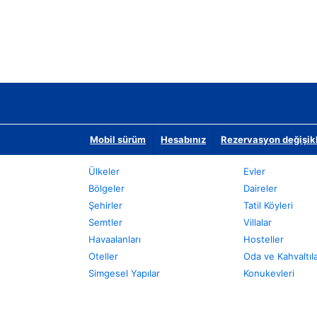
Mobil sürüm
Hesabınız
Rezervasyon değişikli
Ülkeler
Evler
Bölgeler
Daireler
Şehirler
Tatil Köyleri
Semtler
Villalar
Havaalanları
Hosteller
Oteller
Oda ve Kahvaltıl
Simgesel Yapılar
Konukevleri