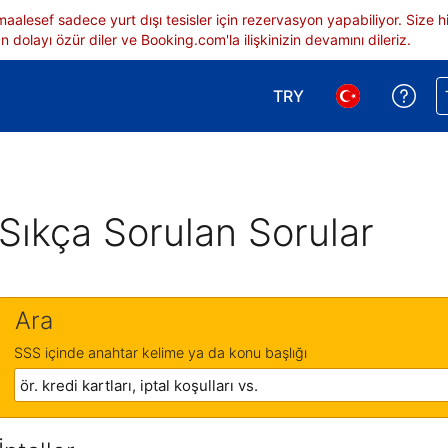
 maalesef sadece yurt dışı tesisler için rezervasyon yapabiliyor. Siz
 dolayı özür diler ve Booking.com'la ilişkinizin devamını dileriz.
TRY
Reze
Para birimi seçimi yap.
Dil seçimi yap.
Sıkça Sorulan Sorular
Ara
SSS içinde anahtar kelime ya da konu başlığı