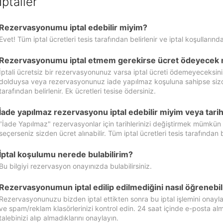
İptaller
Rezervasyonumu iptal edebilir miyim?
Evet! Tüm iptal ücretleri tesis tarafından belirlenir ve iptal koşullarında
Rezervasyonumu iptal etmem gerekirse ücret ödeyecek 
İptali ücretsiz bir rezervasyonunuz varsa iptal ücreti ödemeyeceksin
dolduysa veya rezervasyonunuz iade yapılmaz koşuluna sahipse sizde ipt
tarafından belirlenir. Ek ücretleri tesise ödersiniz.
İade yapılmaz rezervasyonu iptal edebilir miyim veya tarihl
"İade Yapılmaz" rezervasyonlar için tarihlerinizi değiştirmek mümkün
seçerseniz sizden ücret alınabilir. Tüm iptal ücretleri tesis tarafından be
İptal koşulumu nerede bulabilirim?
Bu bilgiyi rezervasyon onayınızda bulabilirsiniz.
Rezervasyonumun iptal edilip edilmediğini nasıl öğrenebil
Rezervasyonunuzu bizden iptal ettikten sonra bu iptal işlemini onayl
ve spam/reklam klasörlerinizi kontrol edin. 24 saat içinde e-posta alma
talebinizi alıp almadıklarını onaylayın.