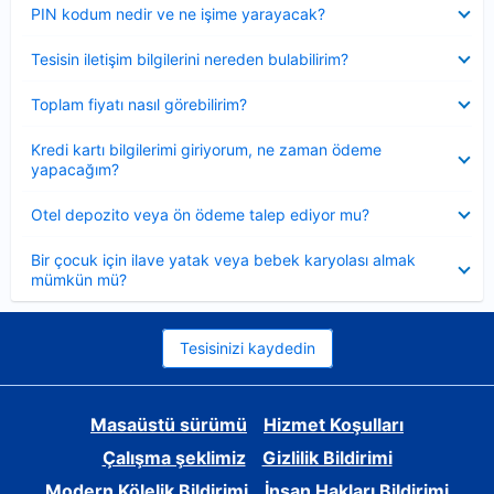
Daraltılmış
PIN kodum nedir ve ne işime yarayacak?
Daraltılmış
Tesisin iletişim bilgilerini nereden bulabilirim?
Daraltılmış
Toplam fiyatı nasıl görebilirim?
Daraltılmış
Kredi kartı bilgilerimi giriyorum, ne zaman ödeme
yapacağım?
Daraltılmış
Otel depozito veya ön ödeme talep ediyor mu?
Daraltılmış
Bir çocuk için ilave yatak veya bebek karyolası almak
mümkün mü?
Tesisinizi kaydedin
Masaüstü sürümü
Hizmet Koşulları
Çalışma şeklimiz
Gizlilik Bildirimi
Modern Kölelik Bildirimi
İnsan Hakları Bildirimi