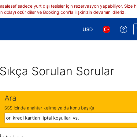
 maalesef sadece yurt dışı tesisler için rezervasyon yapabiliyor. Siz
 dolayı özür diler ve Booking.com'la ilişkinizin devamını dileriz.
USD
Reze
Para birimi seçimi yap.
Dil seçimi yap.
Sıkça Sorulan Sorular
Ara
SSS içinde anahtar kelime ya da konu başlığı