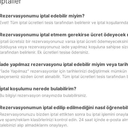
İptaller
Rezervasyonumu iptal edebilir miyim?
Evet! Tüm iptal ücretleri tesis tarafından belirlenir ve iptal koşullarında
Rezervasyonumu iptal etmem gerekirse ücret ödeyecek 
İptali ücretsiz bir rezervasyonunuz varsa iptal ücreti ödemeyeceksin
dolduysa veya rezervasyonunuz iade yapılmaz koşuluna sahipse sizde ipt
tarafından belirlenir. Ek ücretleri tesise ödersiniz.
İade yapılmaz rezervasyonu iptal edebilir miyim veya tarihl
"İade Yapılmaz" rezervasyonlar için tarihlerinizi değiştirmek mümkün
seçerseniz sizden ücret alınabilir. Tüm iptal ücretleri tesis tarafından be
İptal koşulumu nerede bulabilirim?
Bu bilgiyi rezervasyon onayınızda bulabilirsiniz.
Rezervasyonumun iptal edilip edilmediğini nasıl öğrenebil
Rezervasyonunuzu bizden iptal ettikten sonra bu iptal işlemini onayl
ve spam/reklam klasörlerinizi kontrol edin. 24 saat içinde e-posta alma
talebinizi alıp almadıklarını onaylayın.