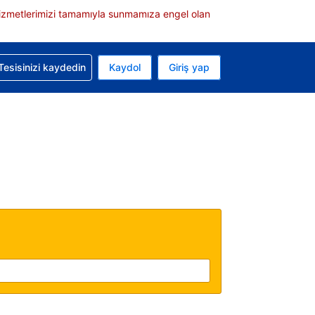
e hizmetlerimizi tamamıyla sunmamıza engel olan
rvasyonunuzla ilgili yardım alın
Tesisinizi kaydedin
Kaydol
Giriş yap
 Mevcut para biriminiz ABD doları
 Mevcut diliniz Türkçe