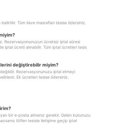
 belirtilir. Tüm ilave masrafları tesise ödersiniz.
miyim?
iz. Rezervasyonunuzun ücretsiz iptal süresi
al ücreti alınabilir. Tüm iptal ücretleri tesis
erini değiştirebilir miyim?
 değildir. Rezervasyonunuzu iptal etmeyi
lirlenir. Ek ücretleri tesise ödersiniz.
irim?
ayan bir e-posta almanız gerekir. Gelen kutunuzu
zsanız lütfen tesisle iletişime geçip iptal