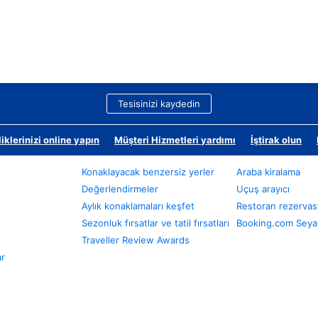
Tesisinizi kaydedin
klerinizi online yapın
Müşteri Hizmetleri yardımı
İştirak olun
Konaklayacak benzersiz yerler
Araba kiralama
Değerlendirmeler
Uçuş arayıcı
Aylık konaklamaları keşfet
Restoran rezervas
Sezonluk fırsatlar ve tatil fırsatları
Booking.com Seyah
Traveller Review Awards
ar