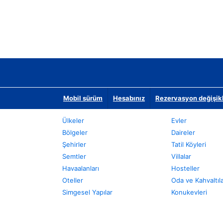
Mobil sürüm
Hesabınız
Rezervasyon değişikli
Ülkeler
Evler
Bölgeler
Daireler
Şehirler
Tatil Köyleri
Semtler
Villalar
Havaalanları
Hosteller
Oteller
Oda ve Kahvaltıl
Simgesel Yapılar
Konukevleri