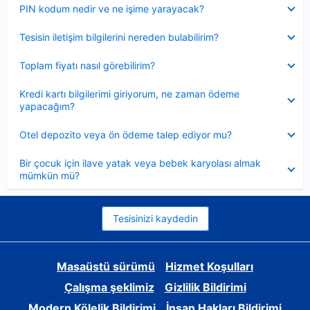
Daraltılmış
PIN kodum nedir ve ne işime yarayacak?
Daraltılmış
Tesisin iletişim bilgilerini nereden bulabilirim?
Daraltılmış
Toplam fiyatı nasıl görebilirim?
Daraltılmış
Kredi kartı bilgilerimi giriyorum, ne zaman ödeme
yapacağım?
Daraltılmış
Otel depozito veya ön ödeme talep ediyor mu?
Daraltılmış
Bir çocuk için ilave yatak veya bebek karyolası almak
mümkün mü?
Tesisinizi kaydedin
Masaüstü sürümü
Hizmet Koşulları
Çalışma şeklimiz
Gizlilik Bildirimi
Modern Kölelik Bildirimi
İnsan Hakları Bildirimi