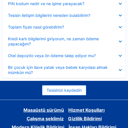
Daraltılmış
PIN kodum nedir ve ne işime yarayacak?
Daraltılmış
Tesisin iletişim bilgilerini nereden bulabilirim?
Daraltılmış
Toplam fiyatı nasıl görebilirim?
Daraltılmış
Kredi kartı bilgilerimi giriyorum, ne zaman ödeme
yapacağım?
Daraltılmış
Otel depozito veya ön ödeme talep ediyor mu?
Daraltılmış
Bir çocuk için ilave yatak veya bebek karyolası almak
mümkün mü?
Tesisinizi kaydedin
Masaüstü sürümü
Hizmet Koşulları
Çalışma şeklimiz
Gizlilik Bildirimi
Modern Kölelik Bildirimi
İnsan Hakları Bildirimi