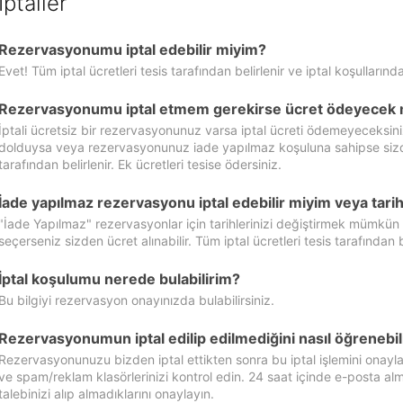
İptaller
Rezervasyonumu iptal edebilir miyim?
Evet! Tüm iptal ücretleri tesis tarafından belirlenir ve iptal koşullarında
Rezervasyonumu iptal etmem gerekirse ücret ödeyecek 
İptali ücretsiz bir rezervasyonunuz varsa iptal ücreti ödemeyeceksin
dolduysa veya rezervasyonunuz iade yapılmaz koşuluna sahipse sizde ipt
tarafından belirlenir. Ek ücretleri tesise ödersiniz.
İade yapılmaz rezervasyonu iptal edebilir miyim veya tarihl
"İade Yapılmaz" rezervasyonlar için tarihlerinizi değiştirmek mümkün
seçerseniz sizden ücret alınabilir. Tüm iptal ücretleri tesis tarafından be
İptal koşulumu nerede bulabilirim?
Bu bilgiyi rezervasyon onayınızda bulabilirsiniz.
Rezervasyonumun iptal edilip edilmediğini nasıl öğrenebil
Rezervasyonunuzu bizden iptal ettikten sonra bu iptal işlemini onayl
ve spam/reklam klasörlerinizi kontrol edin. 24 saat içinde e-posta alma
talebinizi alıp almadıklarını onaylayın.