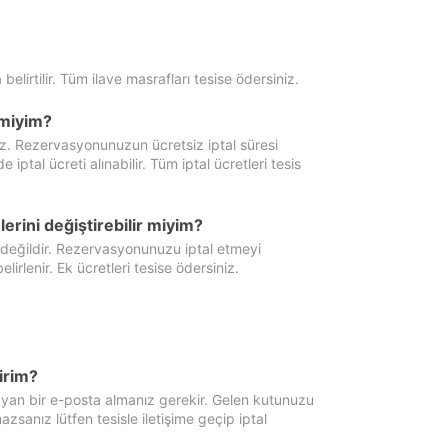
 belirtilir. Tüm ilave masrafları tesise ödersiniz.
miyim?
iz. Rezervasyonunuzun ücretsiz iptal süresi
al ücreti alınabilir. Tüm iptal ücretleri tesis
erini değiştirebilir miyim?
 değildir. Rezervasyonunuzu iptal etmeyi
lirlenir. Ek ücretleri tesise ödersiniz.
irim?
ayan bir e-posta almanız gerekir. Gelen kutunuzu
zsanız lütfen tesisle iletişime geçip iptal