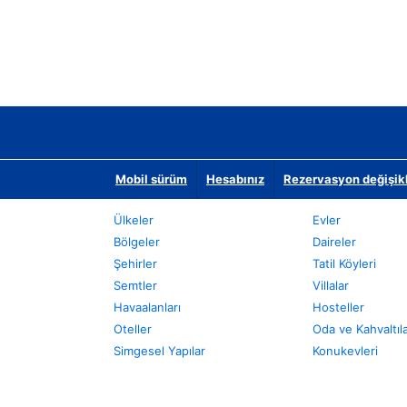
Mobil sürüm
Hesabınız
Rezervasyon değişikli
Ülkeler
Evler
Bölgeler
Daireler
Şehirler
Tatil Köyleri
Semtler
Villalar
Havaalanları
Hosteller
Oteller
Oda ve Kahvaltıl
Simgesel Yapılar
Konukevleri