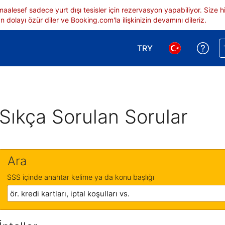
 maalesef sadece yurt dışı tesisler için rezervasyon yapabiliyor. Siz
 dolayı özür diler ve Booking.com'la ilişkinizin devamını dileriz.
TRY
Reze
Para birimi seçimi yap.
Dil seçimi yap.
Sıkça Sorulan Sorular
Ara
SSS içinde anahtar kelime ya da konu başlığı