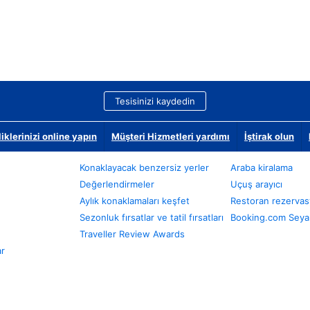
Tesisinizi kaydedin
klerinizi online yapın
Müşteri Hizmetleri yardımı
İştirak olun
Konaklayacak benzersiz yerler
Araba kiralama
Değerlendirmeler
Uçuş arayıcı
Aylık konaklamaları keşfet
Restoran rezervas
Sezonluk fırsatlar ve tatil fırsatları
Booking.com Seyah
Traveller Review Awards
ar