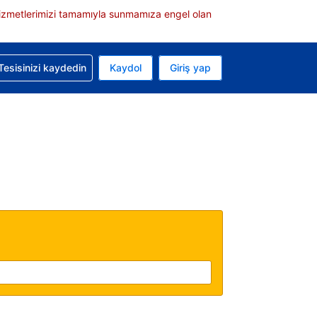
e hizmetlerimizi tamamıyla sunmamıza engel olan
rvasyonunuzla ilgili yardım alın
Tesisinizi kaydedin
Kaydol
Giriş yap
 Mevcut para biriminiz Türk lirası
 Mevcut diliniz Türkçe