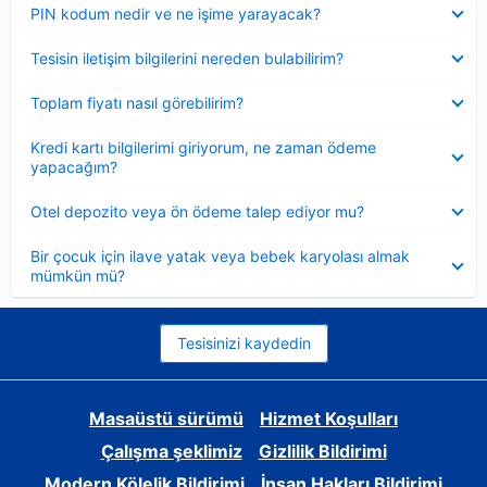
Daraltılmış
PIN kodum nedir ve ne işime yarayacak?
Daraltılmış
Tesisin iletişim bilgilerini nereden bulabilirim?
Daraltılmış
Toplam fiyatı nasıl görebilirim?
Daraltılmış
Kredi kartı bilgilerimi giriyorum, ne zaman ödeme
yapacağım?
Daraltılmış
Otel depozito veya ön ödeme talep ediyor mu?
Daraltılmış
Bir çocuk için ilave yatak veya bebek karyolası almak
mümkün mü?
Tesisinizi kaydedin
Masaüstü sürümü
Hizmet Koşulları
Çalışma şeklimiz
Gizlilik Bildirimi
Modern Kölelik Bildirimi
İnsan Hakları Bildirimi