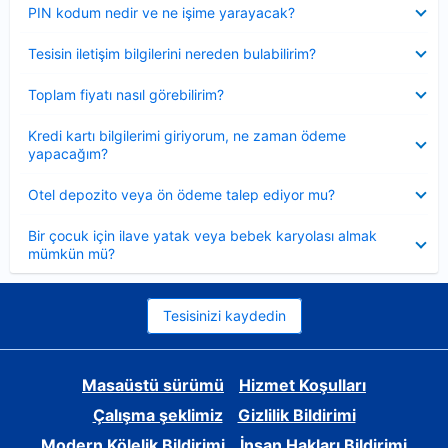
Daraltılmış
PIN kodum nedir ve ne işime yarayacak?
Daraltılmış
Tesisin iletişim bilgilerini nereden bulabilirim?
Daraltılmış
Toplam fiyatı nasıl görebilirim?
Daraltılmış
Kredi kartı bilgilerimi giriyorum, ne zaman ödeme
yapacağım?
Daraltılmış
Otel depozito veya ön ödeme talep ediyor mu?
Daraltılmış
Bir çocuk için ilave yatak veya bebek karyolası almak
mümkün mü?
Tesisinizi kaydedin
Masaüstü sürümü
Hizmet Koşulları
Çalışma şeklimiz
Gizlilik Bildirimi
Modern Kölelik Bildirimi
İnsan Hakları Bildirimi