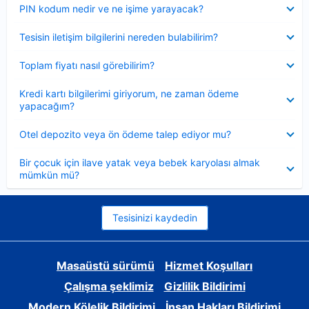
Daraltılmış
PIN kodum nedir ve ne işime yarayacak?
Daraltılmış
Tesisin iletişim bilgilerini nereden bulabilirim?
Daraltılmış
Toplam fiyatı nasıl görebilirim?
Daraltılmış
Kredi kartı bilgilerimi giriyorum, ne zaman ödeme
yapacağım?
Daraltılmış
Otel depozito veya ön ödeme talep ediyor mu?
Daraltılmış
Bir çocuk için ilave yatak veya bebek karyolası almak
mümkün mü?
Tesisinizi kaydedin
Masaüstü sürümü
Hizmet Koşulları
Çalışma şeklimiz
Gizlilik Bildirimi
Modern Kölelik Bildirimi
İnsan Hakları Bildirimi