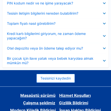
Daraltılmış
PIN kodum nedir ve ne işime yarayacak?
Daraltılmış
Tesisin iletişim bilgilerini nereden bulabilirim?
Daraltılmış
Toplam fiyatı nasıl görebilirim?
Daraltılmış
Kredi kartı bilgilerimi giriyorum, ne zaman ödeme
yapacağım?
Daraltılmış
Otel depozito veya ön ödeme talep ediyor mu?
Daraltılmış
Bir çocuk için ilave yatak veya bebek karyolası almak
mümkün mü?
Tesisinizi kaydedin
Masaüstü sürümü
Hizmet Koşulları
Çalışma şeklimiz
Gizlilik Bildirimi
Modern Kölelik Bildirimi
İnsan Hakları Bildirimi