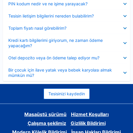
Daraltılmış
PIN kodum nedir ve ne işime yarayacak?
Daraltılmış
Tesisin iletişim bilgilerini nereden bulabilirim?
Daraltılmış
Toplam fiyatı nasıl görebilirim?
Daraltılmış
Kredi kartı bilgilerimi giriyorum, ne zaman ödeme
yapacağım?
Daraltılmış
Otel depozito veya ön ödeme talep ediyor mu?
Daraltılmış
Bir çocuk için ilave yatak veya bebek karyolası almak
mümkün mü?
Tesisinizi kaydedin
Masaüstü sürümü
Hizmet Koşulları
Çalışma şeklimiz
Gizlilik Bildirimi
Modern Kölelik Bildirimi
İnsan Hakları Bildirimi