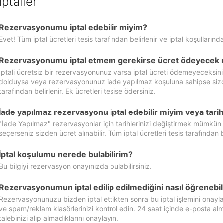
İptaller
Rezervasyonumu iptal edebilir miyim?
Evet! Tüm iptal ücretleri tesis tarafından belirlenir ve iptal koşullarında
Rezervasyonumu iptal etmem gerekirse ücret ödeyecek 
İptali ücretsiz bir rezervasyonunuz varsa iptal ücreti ödemeyeceksin
dolduysa veya rezervasyonunuz iade yapılmaz koşuluna sahipse sizde ipt
tarafından belirlenir. Ek ücretleri tesise ödersiniz.
İade yapılmaz rezervasyonu iptal edebilir miyim veya tarihl
"İade Yapılmaz" rezervasyonlar için tarihlerinizi değiştirmek mümkün
seçerseniz sizden ücret alınabilir. Tüm iptal ücretleri tesis tarafından be
İptal koşulumu nerede bulabilirim?
Bu bilgiyi rezervasyon onayınızda bulabilirsiniz.
Rezervasyonumun iptal edilip edilmediğini nasıl öğrenebil
Rezervasyonunuzu bizden iptal ettikten sonra bu iptal işlemini onayl
ve spam/reklam klasörlerinizi kontrol edin. 24 saat içinde e-posta alma
talebinizi alıp almadıklarını onaylayın.