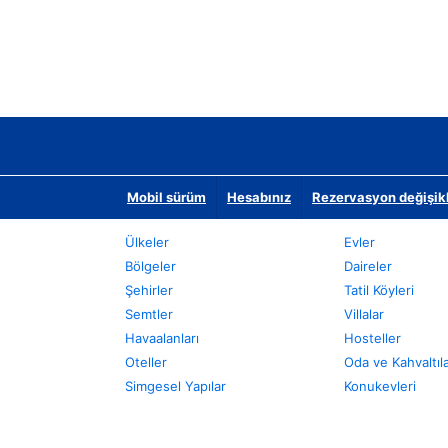
Mobil sürüm
Hesabınız
Rezervasyon değişikli
Ülkeler
Evler
Bölgeler
Daireler
Şehirler
Tatil Köyleri
Semtler
Villalar
Havaalanları
Hosteller
Oteller
Oda ve Kahvaltıl
Simgesel Yapılar
Konukevleri