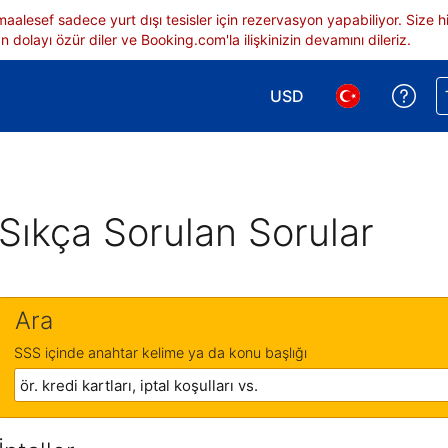
 maalesef sadece yurt dışı tesisler için rezervasyon yapabiliyor. Siz
 dolayı özür diler ve Booking.com'la ilişkinizin devamını dileriz.
USD
Reze
Para birimi seçimi yap.
Dil seçimi yap.
Sıkça Sorulan Sorular
Ara
SSS içinde anahtar kelime ya da konu başlığı