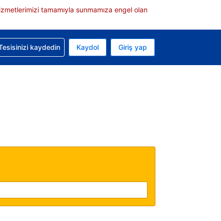
e hizmetlerimizi tamamıyla sunmamıza engel olan
rvasyonunuzla ilgili yardım alın
Tesisinizi kaydedin
Kaydol
Giriş yap
 Mevcut para biriminiz ABD doları
 Mevcut diliniz Türkçe