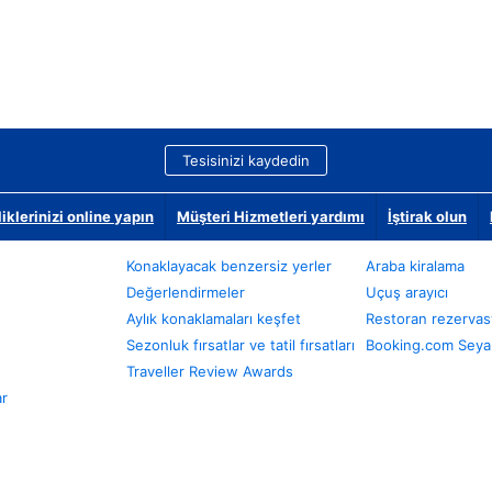
Tesisinizi kaydedin
klerinizi online yapın
Müşteri Hizmetleri yardımı
İştirak olun
Konaklayacak benzersiz yerler
Araba kiralama
Değerlendirmeler
Uçuş arayıcı
Aylık konaklamaları keşfet
Restoran rezervas
Sezonluk fırsatlar ve tatil fırsatları
Booking.com Seyah
Traveller Review Awards
ar