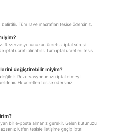
 belirtilir. Tüm ilave masrafları tesise ödersiniz.
miyim?
iz. Rezervasyonunuzun ücretsiz iptal süresi
al ücreti alınabilir. Tüm iptal ücretleri tesis
erini değiştirebilir miyim?
 değildir. Rezervasyonunuzu iptal etmeyi
lirlenir. Ek ücretleri tesise ödersiniz.
irim?
ayan bir e-posta almanız gerekir. Gelen kutunuzu
zsanız lütfen tesisle iletişime geçip iptal