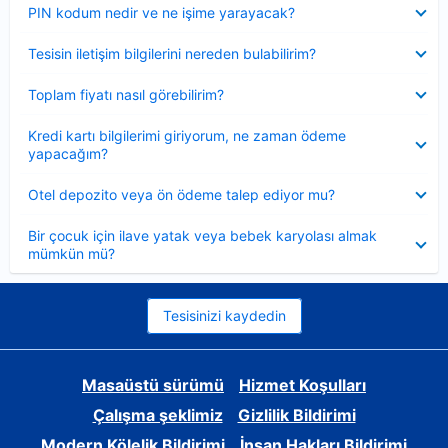
Daraltılmış
PIN kodum nedir ve ne işime yarayacak?
Daraltılmış
Tesisin iletişim bilgilerini nereden bulabilirim?
Daraltılmış
Toplam fiyatı nasıl görebilirim?
Daraltılmış
Kredi kartı bilgilerimi giriyorum, ne zaman ödeme
yapacağım?
Daraltılmış
Otel depozito veya ön ödeme talep ediyor mu?
Daraltılmış
Bir çocuk için ilave yatak veya bebek karyolası almak
mümkün mü?
Tesisinizi kaydedin
Masaüstü sürümü
Hizmet Koşulları
Çalışma şeklimiz
Gizlilik Bildirimi
Modern Kölelik Bildirimi
İnsan Hakları Bildirimi