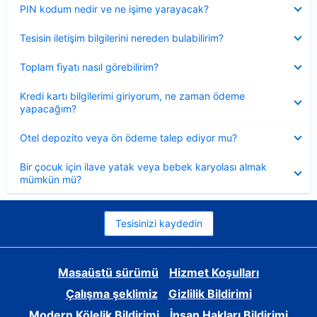
Daraltılmış
PIN kodum nedir ve ne işime yarayacak?
Daraltılmış
Tesisin iletişim bilgilerini nereden bulabilirim?
Daraltılmış
Toplam fiyatı nasıl görebilirim?
Daraltılmış
Kredi kartı bilgilerimi giriyorum, ne zaman ödeme
yapacağım?
Daraltılmış
Otel depozito veya ön ödeme talep ediyor mu?
Daraltılmış
Bir çocuk için ilave yatak veya bebek karyolası almak
mümkün mü?
Tesisinizi kaydedin
Masaüstü sürümü
Hizmet Koşulları
Çalışma şeklimiz
Gizlilik Bildirimi
Modern Kölelik Bildirimi
İnsan Hakları Bildirimi