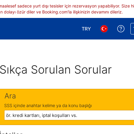
 maalesef sadece yurt dışı tesisler için rezervasyon yapabiliyor. Siz
 dolayı özür diler ve Booking.com'la ilişkinizin devamını dileriz.
TRY
Reze
Para birimi seçimi yap.
Dil seçimi yap.
Sıkça Sorulan Sorular
Ara
SSS içinde anahtar kelime ya da konu başlığı