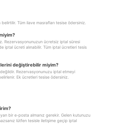
 belirtilir. Tüm ilave masrafları tesise ödersiniz.
miyim?
iz. Rezervasyonunuzun ücretsiz iptal süresi
al ücreti alınabilir. Tüm iptal ücretleri tesis
erini değiştirebilir miyim?
 değildir. Rezervasyonunuzu iptal etmeyi
lirlenir. Ek ücretleri tesise ödersiniz.
irim?
ayan bir e-posta almanız gerekir. Gelen kutunuzu
zsanız lütfen tesisle iletişime geçip iptal