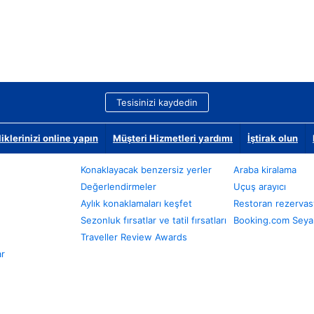
Tesisinizi kaydedin
klerinizi online yapın
Müşteri Hizmetleri yardımı
İştirak olun
Konaklayacak benzersiz yerler
Araba kiralama
Değerlendirmeler
Uçuş arayıcı
Aylık konaklamaları keşfet
Restoran rezervas
Sezonluk fırsatlar ve tatil fırsatları
Booking.com Seyah
Traveller Review Awards
ar