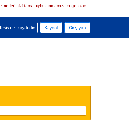
e hizmetlerimizi tamamıyla sunmamıza engel olan
rvasyonunuzla ilgili yardım alın
Tesisinizi kaydedin
Kaydol
Giriş yap
 Mevcut para biriminiz Türk lirası
 Mevcut diliniz Türkçe