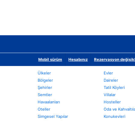
Mobil sürüm
Hesabınız
Rezervasyon değişikli
Ülkeler
Evler
Bölgeler
Daireler
Şehirler
Tatil Köyleri
Semtler
Villalar
Havaalanları
Hosteller
Oteller
Oda ve Kahvaltıl
Simgesel Yapılar
Konukevleri