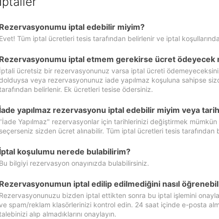
İptaller
Rezervasyonumu iptal edebilir miyim?
Evet! Tüm iptal ücretleri tesis tarafından belirlenir ve iptal koşullarında
Rezervasyonumu iptal etmem gerekirse ücret ödeyecek 
İptali ücretsiz bir rezervasyonunuz varsa iptal ücreti ödemeyeceksin
dolduysa veya rezervasyonunuz iade yapılmaz koşuluna sahipse sizde ipt
tarafından belirlenir. Ek ücretleri tesise ödersiniz.
İade yapılmaz rezervasyonu iptal edebilir miyim veya tarihl
"İade Yapılmaz" rezervasyonlar için tarihlerinizi değiştirmek mümkün
seçerseniz sizden ücret alınabilir. Tüm iptal ücretleri tesis tarafından be
İptal koşulumu nerede bulabilirim?
Bu bilgiyi rezervasyon onayınızda bulabilirsiniz.
Rezervasyonumun iptal edilip edilmediğini nasıl öğrenebil
Rezervasyonunuzu bizden iptal ettikten sonra bu iptal işlemini onayl
ve spam/reklam klasörlerinizi kontrol edin. 24 saat içinde e-posta alma
talebinizi alıp almadıklarını onaylayın.