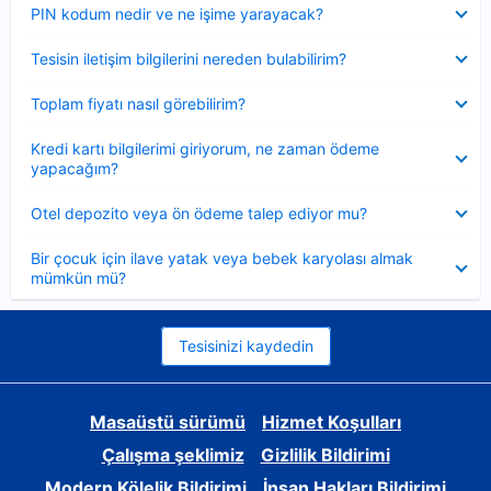
Daraltılmış
PIN kodum nedir ve ne işime yarayacak?
Daraltılmış
Tesisin iletişim bilgilerini nereden bulabilirim?
Daraltılmış
Toplam fiyatı nasıl görebilirim?
Daraltılmış
Kredi kartı bilgilerimi giriyorum, ne zaman ödeme
yapacağım?
Daraltılmış
Otel depozito veya ön ödeme talep ediyor mu?
Daraltılmış
Bir çocuk için ilave yatak veya bebek karyolası almak
mümkün mü?
Tesisinizi kaydedin
Masaüstü sürümü
Hizmet Koşulları
Çalışma şeklimiz
Gizlilik Bildirimi
Modern Kölelik Bildirimi
İnsan Hakları Bildirimi