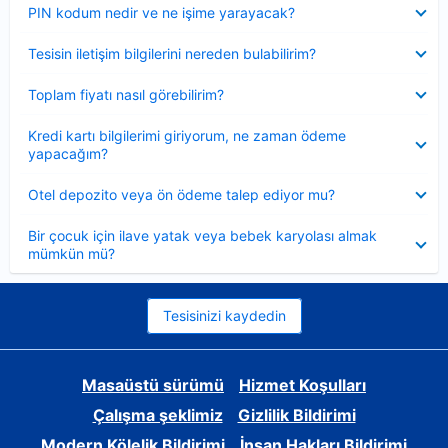
Daraltılmış
PIN kodum nedir ve ne işime yarayacak?
Daraltılmış
Tesisin iletişim bilgilerini nereden bulabilirim?
Daraltılmış
Toplam fiyatı nasıl görebilirim?
Daraltılmış
Kredi kartı bilgilerimi giriyorum, ne zaman ödeme
yapacağım?
Daraltılmış
Otel depozito veya ön ödeme talep ediyor mu?
Daraltılmış
Bir çocuk için ilave yatak veya bebek karyolası almak
mümkün mü?
Tesisinizi kaydedin
Masaüstü sürümü
Hizmet Koşulları
Çalışma şeklimiz
Gizlilik Bildirimi
Modern Kölelik Bildirimi
İnsan Hakları Bildirimi