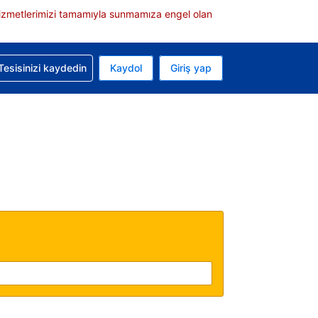
e hizmetlerimizi tamamıyla sunmamıza engel olan
rvasyonunuzla ilgili yardım alın
Tesisinizi kaydedin
Kaydol
Giriş yap
 Mevcut para biriminiz ABD doları
 Mevcut diliniz Türkçe