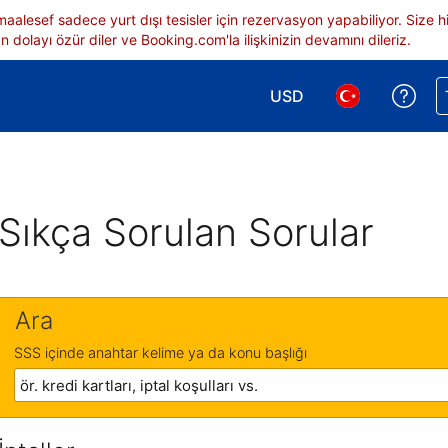
 maalesef sadece yurt dışı tesisler için rezervasyon yapabiliyor. Siz
 dolayı özür diler ve Booking.com'la ilişkinizin devamını dileriz.
USD
Reze
Para birimi seçimi yap.
Dil seçimi yap.
Sıkça Sorulan Sorular
Ara
SSS içinde anahtar kelime ya da konu başlığı