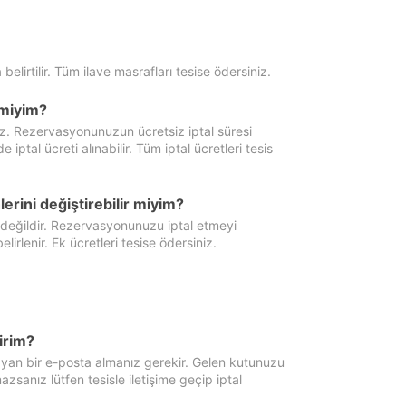
 belirtilir. Tüm ilave masrafları tesise ödersiniz.
miyim?
iz. Rezervasyonunuzun ücretsiz iptal süresi
al ücreti alınabilir. Tüm iptal ücretleri tesis
erini değiştirebilir miyim?
 değildir. Rezervasyonunuzu iptal etmeyi
lirlenir. Ek ücretleri tesise ödersiniz.
irim?
ayan bir e-posta almanız gerekir. Gelen kutunuzu
zsanız lütfen tesisle iletişime geçip iptal