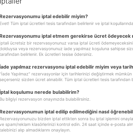
İptaller
Rezervasyonumu iptal edebilir miyim?
Evet! Tüm iptal ücretleri tesis tarafından belirlenir ve iptal koşullarında
Rezervasyonumu iptal etmem gerekirse ücret ödeyecek 
İptali ücretsiz bir rezervasyonunuz varsa iptal ücreti ödemeyeceksin
dolduysa veya rezervasyonunuz iade yapılmaz koşuluna sahipse sizde ipt
tarafından belirlenir. Ek ücretleri tesise ödersiniz.
İade yapılmaz rezervasyonu iptal edebilir miyim veya tarihl
"İade Yapılmaz" rezervasyonlar için tarihlerinizi değiştirmek mümkün
seçerseniz sizden ücret alınabilir. Tüm iptal ücretleri tesis tarafından be
İptal koşulumu nerede bulabilirim?
Bu bilgiyi rezervasyon onayınızda bulabilirsiniz.
Rezervasyonumun iptal edilip edilmediğini nasıl öğrenebil
Rezervasyonunuzu bizden iptal ettikten sonra bu iptal işlemini onayl
ve spam/reklam klasörlerinizi kontrol edin. 24 saat içinde e-posta alma
talebinizi alıp almadıklarını onaylayın.