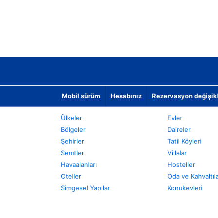
Mobil sürüm
Hesabınız
Rezervasyon değişikli
Ülkeler
Evler
Bölgeler
Daireler
Şehirler
Tatil Köyleri
Semtler
Villalar
Havaalanları
Hosteller
Oteller
Oda ve Kahvaltıl
Simgesel Yapılar
Konukevleri