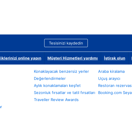
Tesisinizi kaydedin
klerinizi online yapın
Müşteri Hizmetleri yardımı
İştirak olun
Konaklayacak benzersiz yerler
Araba kiralama
Değerlendirmeler
Uçuş arayıcı
Aylık konaklamaları keşfet
Restoran rezervas
Sezonluk fırsatlar ve tatil fırsatları
Booking.com Seyah
Traveller Review Awards
ar