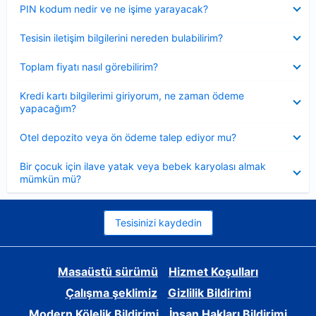
Daraltılmış
PIN kodum nedir ve ne işime yarayacak?
Daraltılmış
Tesisin iletişim bilgilerini nereden bulabilirim?
Daraltılmış
Toplam fiyatı nasıl görebilirim?
Daraltılmış
Kredi kartı bilgilerimi giriyorum, ne zaman ödeme
yapacağım?
Daraltılmış
Otel depozito veya ön ödeme talep ediyor mu?
Daraltılmış
Bir çocuk için ilave yatak veya bebek karyolası almak
mümkün mü?
Tesisinizi kaydedin
Masaüstü sürümü
Hizmet Koşulları
Çalışma şeklimiz
Gizlilik Bildirimi
Modern Kölelik Bildirimi
İnsan Hakları Bildirimi