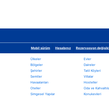
Mobil sürüm
Hesabınız
Rezervasyon değişikli
Ülkeler
Evler
Bölgeler
Daireler
Şehirler
Tatil Köyleri
Semtler
Villalar
Havaalanları
Hosteller
Oteller
Oda ve Kahvaltıl
Simgesel Yapılar
Konukevleri