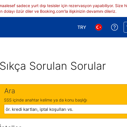
 maalesef sadece yurt dışı tesisler için rezervasyon yapabiliyor. Siz
 dolayı özür diler ve Booking.com'la ilişkinizin devamını dileriz.
TRY
Reze
Para birimi seçimi yap.
Dil seçimi yap.
Sıkça Sorulan Sorular
Ara
SSS içinde anahtar kelime ya da konu başlığı