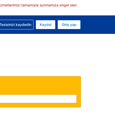
e hizmetlerimizi tamamıyla sunmamıza engel olan
rvasyonunuzla ilgili yardım alın
Tesisinizi kaydedin
Kaydol
Giriş yap
 Mevcut para biriminiz Türk lirası
 Mevcut diliniz Türkçe