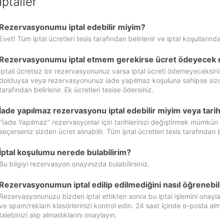
İptaller
Rezervasyonumu iptal edebilir miyim?
Evet! Tüm iptal ücretleri tesis tarafından belirlenir ve iptal koşullarında
Rezervasyonumu iptal etmem gerekirse ücret ödeyecek 
İptali ücretsiz bir rezervasyonunuz varsa iptal ücreti ödemeyeceksin
dolduysa veya rezervasyonunuz iade yapılmaz koşuluna sahipse sizde ipt
tarafından belirlenir. Ek ücretleri tesise ödersiniz.
İade yapılmaz rezervasyonu iptal edebilir miyim veya tarihl
"İade Yapılmaz" rezervasyonlar için tarihlerinizi değiştirmek mümkün
seçerseniz sizden ücret alınabilir. Tüm iptal ücretleri tesis tarafından be
İptal koşulumu nerede bulabilirim?
Bu bilgiyi rezervasyon onayınızda bulabilirsiniz.
Rezervasyonumun iptal edilip edilmediğini nasıl öğrenebil
Rezervasyonunuzu bizden iptal ettikten sonra bu iptal işlemini onayl
ve spam/reklam klasörlerinizi kontrol edin. 24 saat içinde e-posta alma
talebinizi alıp almadıklarını onaylayın.