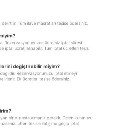
 belirtilir. Tüm ilave masrafları tesise ödersiniz.
miyim?
iz. Rezervasyonunuzun ücretsiz iptal süresi
al ücreti alınabilir. Tüm iptal ücretleri tesis
erini değiştirebilir miyim?
 değildir. Rezervasyonunuzu iptal etmeyi
lirlenir. Ek ücretleri tesise ödersiniz.
irim?
ayan bir e-posta almanız gerekir. Gelen kutunuzu
zsanız lütfen tesisle iletişime geçip iptal