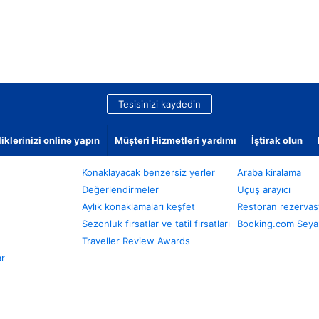
Tesisinizi kaydedin
klerinizi online yapın
Müşteri Hizmetleri yardımı
İştirak olun
Konaklayacak benzersiz yerler
Araba kiralama
Değerlendirmeler
Uçuş arayıcı
Aylık konaklamaları keşfet
Restoran rezervas
Sezonluk fırsatlar ve tatil fırsatları
Booking.com Seyah
Traveller Review Awards
ar