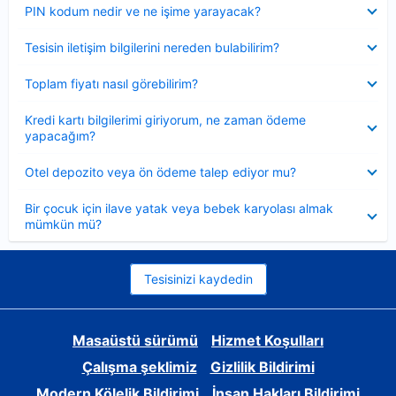
Daraltılmış
PIN kodum nedir ve ne işime yarayacak?
Daraltılmış
Tesisin iletişim bilgilerini nereden bulabilirim?
Daraltılmış
Toplam fiyatı nasıl görebilirim?
Daraltılmış
Kredi kartı bilgilerimi giriyorum, ne zaman ödeme
yapacağım?
Daraltılmış
Otel depozito veya ön ödeme talep ediyor mu?
Daraltılmış
Bir çocuk için ilave yatak veya bebek karyolası almak
mümkün mü?
Tesisinizi kaydedin
Masaüstü sürümü
Hizmet Koşulları
Çalışma şeklimiz
Gizlilik Bildirimi
Modern Kölelik Bildirimi
İnsan Hakları Bildirimi