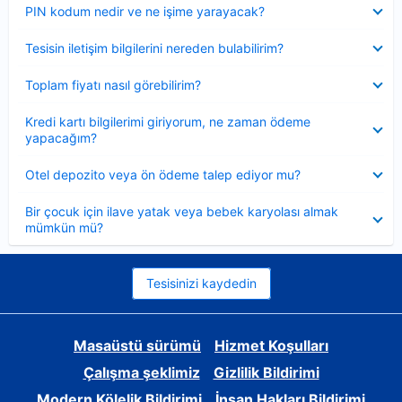
Daraltılmış
PIN kodum nedir ve ne işime yarayacak?
Daraltılmış
Tesisin iletişim bilgilerini nereden bulabilirim?
Daraltılmış
Toplam fiyatı nasıl görebilirim?
Daraltılmış
Kredi kartı bilgilerimi giriyorum, ne zaman ödeme
yapacağım?
Daraltılmış
Otel depozito veya ön ödeme talep ediyor mu?
Daraltılmış
Bir çocuk için ilave yatak veya bebek karyolası almak
mümkün mü?
Tesisinizi kaydedin
Masaüstü sürümü
Hizmet Koşulları
Çalışma şeklimiz
Gizlilik Bildirimi
Modern Kölelik Bildirimi
İnsan Hakları Bildirimi