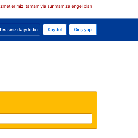
e hizmetlerimizi tamamıyla sunmamıza engel olan
rvasyonunuzla ilgili yardım alın
Tesisinizi kaydedin
Kaydol
Giriş yap
 Mevcut para biriminiz Türk lirası
 Mevcut diliniz Türkçe