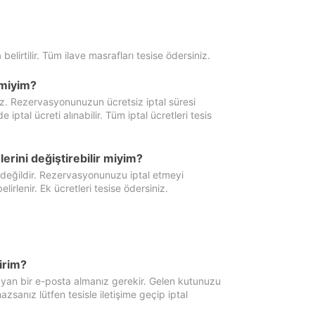
 belirtilir. Tüm ilave masrafları tesise ödersiniz.
miyim?
iz. Rezervasyonunuzun ücretsiz iptal süresi
al ücreti alınabilir. Tüm iptal ücretleri tesis
erini değiştirebilir miyim?
 değildir. Rezervasyonunuzu iptal etmeyi
lirlenir. Ek ücretleri tesise ödersiniz.
irim?
ayan bir e-posta almanız gerekir. Gelen kutunuzu
zsanız lütfen tesisle iletişime geçip iptal