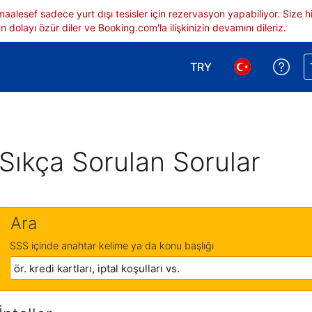
 maalesef sadece yurt dışı tesisler için rezervasyon yapabiliyor. Siz
 dolayı özür diler ve Booking.com'la ilişkinizin devamını dileriz.
TRY
Reze
Para birimi seçimi yap.
Dil seçimi yap.
Sıkça Sorulan Sorular
Ara
SSS içinde anahtar kelime ya da konu başlığı