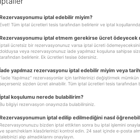
İptaller
Rezervasyonumu iptal edebilir miyim?
Evet! Tüm iptal ücretleri tesis tarafından belirlenir ve iptal koşullarında
Rezervasyonumu iptal etmem gerekirse ücret ödeyecek 
İptali ücretsiz bir rezervasyonunuz varsa iptal ücreti ödemeyeceksin
dolduysa veya rezervasyonunuz iade yapılmaz koşuluna sahipse sizde ipt
tarafından belirlenir. Ek ücretleri tesise ödersiniz.
İade yapılmaz rezervasyonu iptal edebilir miyim veya tarihl
"İade Yapılmaz" rezervasyonlar için tarihlerinizi değiştirmek mümkün
seçerseniz sizden ücret alınabilir. Tüm iptal ücretleri tesis tarafından be
İptal koşulumu nerede bulabilirim?
Bu bilgiyi rezervasyon onayınızda bulabilirsiniz.
Rezervasyonumun iptal edilip edilmediğini nasıl öğrenebil
Rezervasyonunuzu bizden iptal ettikten sonra bu iptal işlemini onayl
ve spam/reklam klasörlerinizi kontrol edin. 24 saat içinde e-posta alma
talebinizi alıp almadıklarını onaylayın.