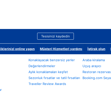
Tesisinizi kaydedin
klerinizi online yapın
Müşteri Hizmetleri yardımı
İştirak olun
Konaklayacak benzersiz yerler
Araba kiralama
Değerlendirmeler
Uçuş arayıcı
Aylık konaklamaları keşfet
Restoran rezervas
Sezonluk fırsatlar ve tatil fırsatları
Booking.com Seyah
Traveller Review Awards
ar