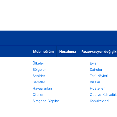
Mobil sürüm
Hesabınız
Rezervasyon değişikli
Ülkeler
Evler
Bölgeler
Daireler
Şehirler
Tatil Köyleri
Semtler
Villalar
Havaalanları
Hosteller
Oteller
Oda ve Kahvaltıl
Simgesel Yapılar
Konukevleri