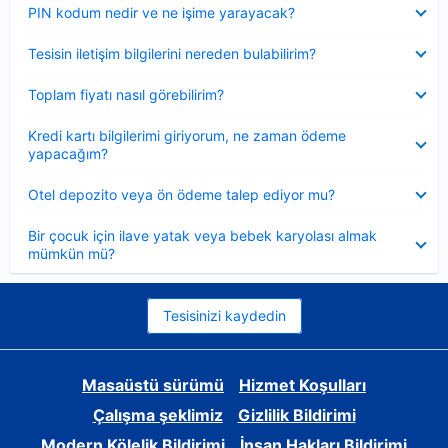
Daraltılmış
PIN kodum nedir ve ne işime yarayacak?
Daraltılmış
Tesisin iletişim bilgilerini nereden bulabilirim?
Daraltılmış
Toplam fiyatı nasıl görebilirim?
Daraltılmış
Kredi kartı bilgilerimi giriyorum, ne zaman ödeme
yapacağım?
Daraltılmış
Otel depozito veya ön ödeme talep ediyor mu?
Daraltılmış
Bir çocuk için ilave yatak veya bebek karyolası almak
mümkün mü?
Tesisinizi kaydedin
Masaüstü sürümü
Hizmet Koşulları
Çalışma şeklimiz
Gizlilik Bildirimi
Modern Kölelik Bildirimi
İnsan Hakları Bildirimi