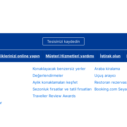
Tesisinizi kaydedin
klerinizi online yapın
Müşteri Hizmetleri yardımı
İştirak olun
Konaklayacak benzersiz yerler
Araba kiralama
Değerlendirmeler
Uçuş arayıcı
Aylık konaklamaları keşfet
Restoran rezervas
Sezonluk fırsatlar ve tatil fırsatları
Booking.com Seyah
Traveller Review Awards
ar