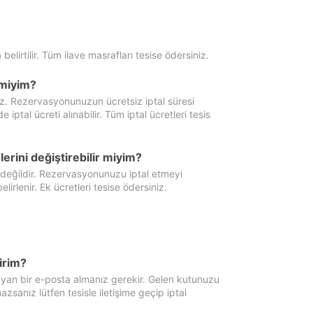
 belirtilir. Tüm ilave masrafları tesise ödersiniz.
miyim?
iz. Rezervasyonunuzun ücretsiz iptal süresi
al ücreti alınabilir. Tüm iptal ücretleri tesis
erini değiştirebilir miyim?
 değildir. Rezervasyonunuzu iptal etmeyi
lirlenir. Ek ücretleri tesise ödersiniz.
irim?
ayan bir e-posta almanız gerekir. Gelen kutunuzu
zsanız lütfen tesisle iletişime geçip iptal