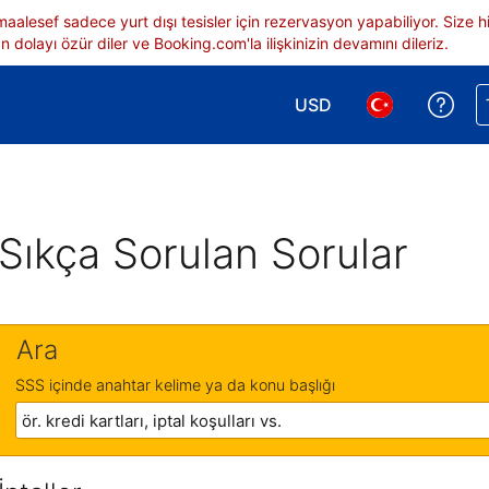
 maalesef sadece yurt dışı tesisler için rezervasyon yapabiliyor. Siz
 dolayı özür diler ve Booking.com'la ilişkinizin devamını dileriz.
USD
Reze
Para birimi seçimi yap.
Dil seçimi yap.
Sıkça Sorulan Sorular
Ara
SSS içinde anahtar kelime ya da konu başlığı