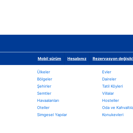
Mobil sürüm
Hesabınız
Rezervasyon değişikli
Ülkeler
Evler
Bölgeler
Daireler
Şehirler
Tatil Köyleri
Semtler
Villalar
Havaalanları
Hosteller
Oteller
Oda ve Kahvaltıl
Simgesel Yapılar
Konukevleri