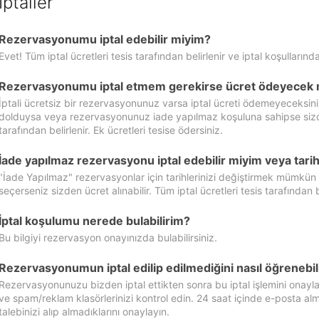
İptaller
Rezervasyonumu iptal edebilir miyim?
Evet! Tüm iptal ücretleri tesis tarafından belirlenir ve iptal koşullarında
Rezervasyonumu iptal etmem gerekirse ücret ödeyecek 
İptali ücretsiz bir rezervasyonunuz varsa iptal ücreti ödemeyeceksin
dolduysa veya rezervasyonunuz iade yapılmaz koşuluna sahipse sizde ipt
tarafından belirlenir. Ek ücretleri tesise ödersiniz.
İade yapılmaz rezervasyonu iptal edebilir miyim veya tarihl
"İade Yapılmaz" rezervasyonlar için tarihlerinizi değiştirmek mümkün
seçerseniz sizden ücret alınabilir. Tüm iptal ücretleri tesis tarafından be
İptal koşulumu nerede bulabilirim?
Bu bilgiyi rezervasyon onayınızda bulabilirsiniz.
Rezervasyonumun iptal edilip edilmediğini nasıl öğrenebil
Rezervasyonunuzu bizden iptal ettikten sonra bu iptal işlemini onayl
ve spam/reklam klasörlerinizi kontrol edin. 24 saat içinde e-posta alma
talebinizi alıp almadıklarını onaylayın.