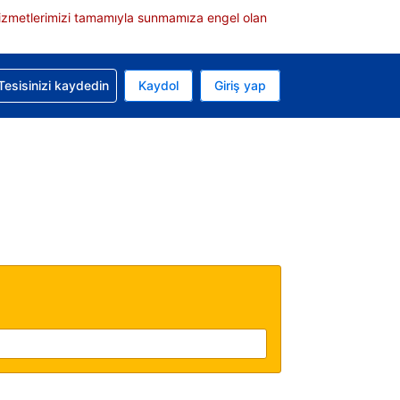
e hizmetlerimizi tamamıyla sunmamıza engel olan
rvasyonunuzla ilgili yardım alın
Tesisinizi kaydedin
Kaydol
Giriş yap
 Mevcut para biriminiz ABD doları
 Mevcut diliniz Türkçe