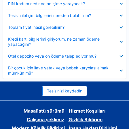
Daraltılmış
PIN kodum nedir ve ne işime yarayacak?
Daraltılmış
Tesisin iletişim bilgilerini nereden bulabilirim?
Daraltılmış
Toplam fiyatı nasıl görebilirim?
Daraltılmış
Kredi kartı bilgilerimi giriyorum, ne zaman ödeme
yapacağım?
Daraltılmış
Otel depozito veya ön ödeme talep ediyor mu?
Daraltılmış
Bir çocuk için ilave yatak veya bebek karyolası almak
mümkün mü?
Tesisinizi kaydedin
Masaüstü sürümü
Hizmet Koşulları
Çalışma şeklimiz
Gizlilik Bildirimi
Modern Kölelik Bildirimi
İnsan Hakları Bildirimi