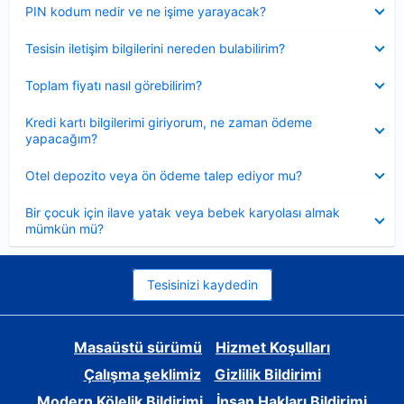
Daraltılmış
PIN kodum nedir ve ne işime yarayacak?
Daraltılmış
Tesisin iletişim bilgilerini nereden bulabilirim?
Daraltılmış
Toplam fiyatı nasıl görebilirim?
Daraltılmış
Kredi kartı bilgilerimi giriyorum, ne zaman ödeme
yapacağım?
Daraltılmış
Otel depozito veya ön ödeme talep ediyor mu?
Daraltılmış
Bir çocuk için ilave yatak veya bebek karyolası almak
mümkün mü?
Tesisinizi kaydedin
Masaüstü sürümü
Hizmet Koşulları
Çalışma şeklimiz
Gizlilik Bildirimi
Modern Kölelik Bildirimi
İnsan Hakları Bildirimi