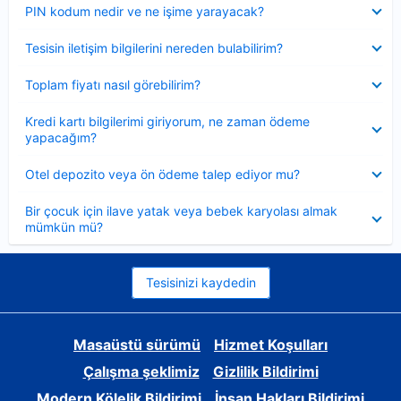
Daraltılmış
PIN kodum nedir ve ne işime yarayacak?
Daraltılmış
Tesisin iletişim bilgilerini nereden bulabilirim?
Daraltılmış
Toplam fiyatı nasıl görebilirim?
Daraltılmış
Kredi kartı bilgilerimi giriyorum, ne zaman ödeme
yapacağım?
Daraltılmış
Otel depozito veya ön ödeme talep ediyor mu?
Daraltılmış
Bir çocuk için ilave yatak veya bebek karyolası almak
mümkün mü?
Tesisinizi kaydedin
Masaüstü sürümü
Hizmet Koşulları
Çalışma şeklimiz
Gizlilik Bildirimi
Modern Kölelik Bildirimi
İnsan Hakları Bildirimi