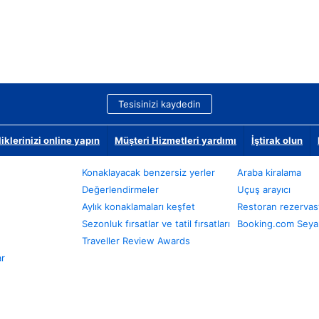
Tesisinizi kaydedin
klerinizi online yapın
Müşteri Hizmetleri yardımı
İştirak olun
Konaklayacak benzersiz yerler
Araba kiralama
Değerlendirmeler
Uçuş arayıcı
Aylık konaklamaları keşfet
Restoran rezervas
Sezonluk fırsatlar ve tatil fırsatları
Booking.com Seyah
Traveller Review Awards
ar