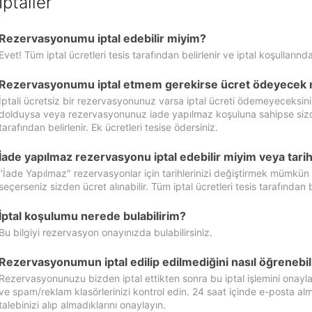
İptaller
Rezervasyonumu iptal edebilir miyim?
Evet! Tüm iptal ücretleri tesis tarafından belirlenir ve iptal koşullarında
Rezervasyonumu iptal etmem gerekirse ücret ödeyecek 
İptali ücretsiz bir rezervasyonunuz varsa iptal ücreti ödemeyeceksin
dolduysa veya rezervasyonunuz iade yapılmaz koşuluna sahipse sizde ipt
tarafından belirlenir. Ek ücretleri tesise ödersiniz.
İade yapılmaz rezervasyonu iptal edebilir miyim veya tarihl
"İade Yapılmaz" rezervasyonlar için tarihlerinizi değiştirmek mümkün
seçerseniz sizden ücret alınabilir. Tüm iptal ücretleri tesis tarafından be
İptal koşulumu nerede bulabilirim?
Bu bilgiyi rezervasyon onayınızda bulabilirsiniz.
Rezervasyonumun iptal edilip edilmediğini nasıl öğrenebil
Rezervasyonunuzu bizden iptal ettikten sonra bu iptal işlemini onayl
ve spam/reklam klasörlerinizi kontrol edin. 24 saat içinde e-posta alma
talebinizi alıp almadıklarını onaylayın.