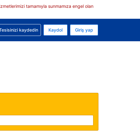
e hizmetlerimizi tamamıyla sunmamıza engel olan
rvasyonunuzla ilgili yardım alın
Tesisinizi kaydedin
Kaydol
Giriş yap
 Mevcut para biriminiz ABD doları
 Mevcut diliniz Türkçe