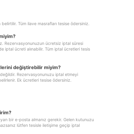
 belirtilir. Tüm ilave masrafları tesise ödersiniz.
miyim?
iz. Rezervasyonunuzun ücretsiz iptal süresi
al ücreti alınabilir. Tüm iptal ücretleri tesis
erini değiştirebilir miyim?
 değildir. Rezervasyonunuzu iptal etmeyi
lirlenir. Ek ücretleri tesise ödersiniz.
irim?
ayan bir e-posta almanız gerekir. Gelen kutunuzu
zsanız lütfen tesisle iletişime geçip iptal