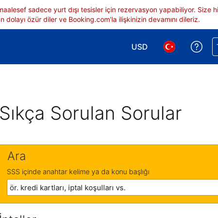
 maalesef sadece yurt dışı tesisler için rezervasyon yapabiliyor. Siz
 dolayı özür diler ve Booking.com'la ilişkinizin devamını dileriz.
USD
Reze
Para birimi seçimi yap.
Dil seçimi yap.
Sıkça Sorulan Sorular
Ara
SSS içinde anahtar kelime ya da konu başlığı