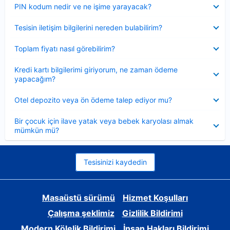
Daraltılmış
PIN kodum nedir ve ne işime yarayacak?
Daraltılmış
Tesisin iletişim bilgilerini nereden bulabilirim?
Daraltılmış
Toplam fiyatı nasıl görebilirim?
Daraltılmış
Kredi kartı bilgilerimi giriyorum, ne zaman ödeme
yapacağım?
Daraltılmış
Otel depozito veya ön ödeme talep ediyor mu?
Daraltılmış
Bir çocuk için ilave yatak veya bebek karyolası almak
mümkün mü?
Tesisinizi kaydedin
Masaüstü sürümü
Hizmet Koşulları
Çalışma şeklimiz
Gizlilik Bildirimi
Modern Kölelik Bildirimi
İnsan Hakları Bildirimi