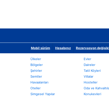
Mobil sürüm
Hesabınız
Rezervasyon değişikli
Ülkeler
Evler
Bölgeler
Daireler
Şehirler
Tatil Köyleri
Semtler
Villalar
Havaalanları
Hosteller
Oteller
Oda ve Kahvaltıl
Simgesel Yapılar
Konukevleri