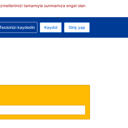
e hizmetlerimizi tamamıyla sunmamıza engel olan
rvasyonunuzla ilgili yardım alın
Tesisinizi kaydedin
Kaydol
Giriş yap
 Mevcut para biriminiz Türk lirası
 Mevcut diliniz Türkçe