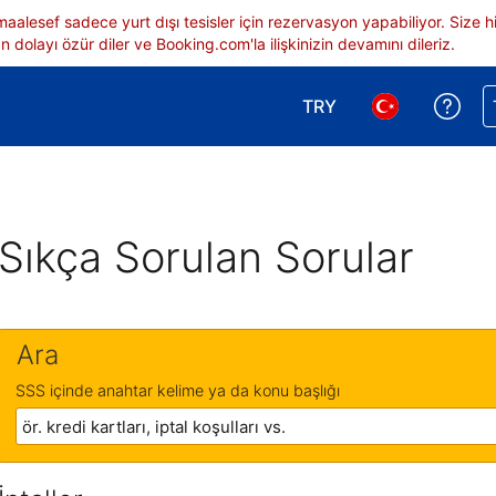
 maalesef sadece yurt dışı tesisler için rezervasyon yapabiliyor. Siz
 dolayı özür diler ve Booking.com'la ilişkinizin devamını dileriz.
TRY
Reze
Para birimi seçimi yap.
Dil seçimi yap.
Sıkça Sorulan Sorular
Ara
SSS içinde anahtar kelime ya da konu başlığı