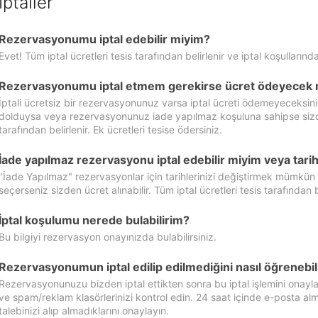
İptaller
Rezervasyonumu iptal edebilir miyim?
Evet! Tüm iptal ücretleri tesis tarafından belirlenir ve iptal koşullarında
Rezervasyonumu iptal etmem gerekirse ücret ödeyecek 
İptali ücretsiz bir rezervasyonunuz varsa iptal ücreti ödemeyeceksin
dolduysa veya rezervasyonunuz iade yapılmaz koşuluna sahipse sizde ipt
tarafından belirlenir. Ek ücretleri tesise ödersiniz.
İade yapılmaz rezervasyonu iptal edebilir miyim veya tarihl
"İade Yapılmaz" rezervasyonlar için tarihlerinizi değiştirmek mümkün
seçerseniz sizden ücret alınabilir. Tüm iptal ücretleri tesis tarafından be
İptal koşulumu nerede bulabilirim?
Bu bilgiyi rezervasyon onayınızda bulabilirsiniz.
Rezervasyonumun iptal edilip edilmediğini nasıl öğrenebil
Rezervasyonunuzu bizden iptal ettikten sonra bu iptal işlemini onayl
ve spam/reklam klasörlerinizi kontrol edin. 24 saat içinde e-posta alma
talebinizi alıp almadıklarını onaylayın.