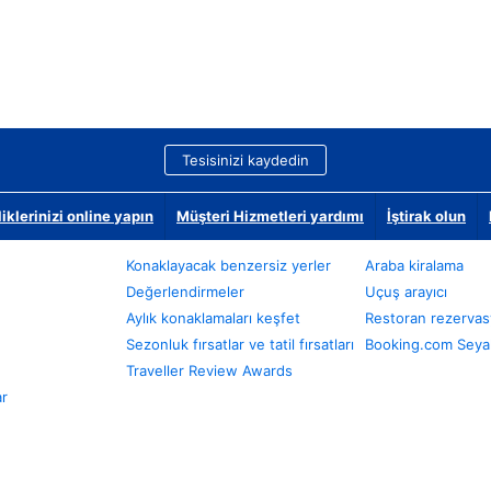
Tesisinizi kaydedin
klerinizi online yapın
Müşteri Hizmetleri yardımı
İştirak olun
Konaklayacak benzersiz yerler
Araba kiralama
Değerlendirmeler
Uçuş arayıcı
Aylık konaklamaları keşfet
Restoran rezervas
Sezonluk fırsatlar ve tatil fırsatları
Booking.com Seyah
Traveller Review Awards
ar