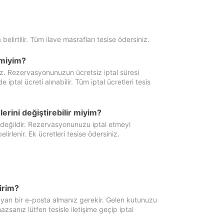
 belirtilir. Tüm ilave masrafları tesise ödersiniz.
miyim?
iz. Rezervasyonunuzun ücretsiz iptal süresi
al ücreti alınabilir. Tüm iptal ücretleri tesis
erini değiştirebilir miyim?
 değildir. Rezervasyonunuzu iptal etmeyi
lirlenir. Ek ücretleri tesise ödersiniz.
irim?
ayan bir e-posta almanız gerekir. Gelen kutunuzu
zsanız lütfen tesisle iletişime geçip iptal