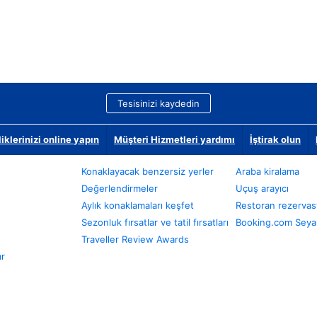
Tesisinizi kaydedin
klerinizi online yapın
Müşteri Hizmetleri yardımı
İştirak olun
Konaklayacak benzersiz yerler
Araba kiralama
Değerlendirmeler
Uçuş arayıcı
Aylık konaklamaları keşfet
Restoran rezervas
Sezonluk fırsatlar ve tatil fırsatları
Booking.com Seyah
Traveller Review Awards
ar