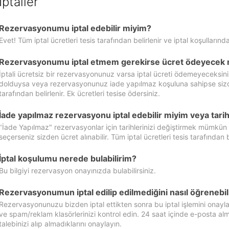
İptaller
Rezervasyonumu iptal edebilir miyim?
Evet! Tüm iptal ücretleri tesis tarafından belirlenir ve iptal koşullarında
Rezervasyonumu iptal etmem gerekirse ücret ödeyecek 
İptali ücretsiz bir rezervasyonunuz varsa iptal ücreti ödemeyeceksin
dolduysa veya rezervasyonunuz iade yapılmaz koşuluna sahipse sizde ipt
tarafından belirlenir. Ek ücretleri tesise ödersiniz.
İade yapılmaz rezervasyonu iptal edebilir miyim veya tarihl
"İade Yapılmaz" rezervasyonlar için tarihlerinizi değiştirmek mümkün
seçerseniz sizden ücret alınabilir. Tüm iptal ücretleri tesis tarafından be
İptal koşulumu nerede bulabilirim?
Bu bilgiyi rezervasyon onayınızda bulabilirsiniz.
Rezervasyonumun iptal edilip edilmediğini nasıl öğrenebil
Rezervasyonunuzu bizden iptal ettikten sonra bu iptal işlemini onayl
ve spam/reklam klasörlerinizi kontrol edin. 24 saat içinde e-posta alma
talebinizi alıp almadıklarını onaylayın.