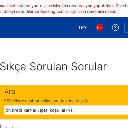
 maalesef sadece yurt dışı tesisler için rezervasyon yapabiliyor. Siz
 dolayı özür diler ve Booking.com'la ilişkinizin devamını dileriz.
TRY
Reze
Para birimi seçimi yap.
Dil seçimi yap.
Sıkça Sorulan Sorular
Ara
SSS içinde anahtar kelime ya da konu başlığı