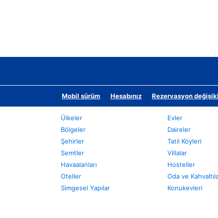
Mobil sürüm
Hesabınız
Rezervasyon değişikli
Ülkeler
Evler
Bölgeler
Daireler
Şehirler
Tatil Köyleri
Semtler
Villalar
Havaalanları
Hosteller
Oteller
Oda ve Kahvaltıl
Simgesel Yapılar
Konukevleri