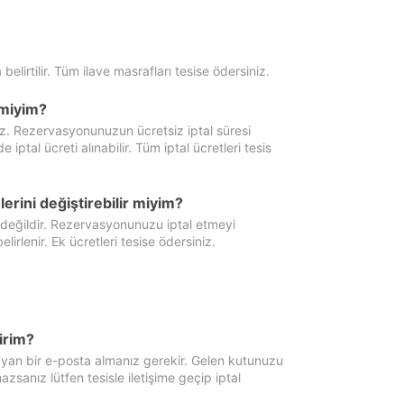
 belirtilir. Tüm ilave masrafları tesise ödersiniz.
miyim?
iz. Rezervasyonunuzun ücretsiz iptal süresi
al ücreti alınabilir. Tüm iptal ücretleri tesis
erini değiştirebilir miyim?
 değildir. Rezervasyonunuzu iptal etmeyi
lirlenir. Ek ücretleri tesise ödersiniz.
irim?
ayan bir e-posta almanız gerekir. Gelen kutunuzu
zsanız lütfen tesisle iletişime geçip iptal