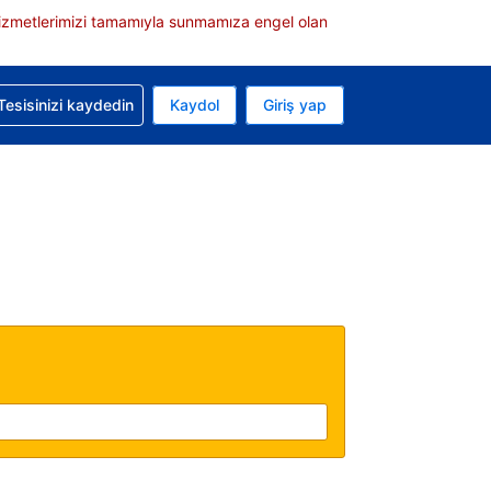
e hizmetlerimizi tamamıyla sunmamıza engel olan
rvasyonunuzla ilgili yardım alın
Tesisinizi kaydedin
Kaydol
Giriş yap
 Mevcut para biriminiz Türk lirası
 Mevcut diliniz Türkçe