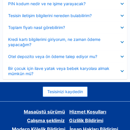
Daraltılmış
PIN kodum nedir ve ne işime yarayacak?
Daraltılmış
Tesisin iletişim bilgilerini nereden bulabilirim?
Daraltılmış
Toplam fiyatı nasıl görebilirim?
Daraltılmış
Kredi kartı bilgilerimi giriyorum, ne zaman ödeme
yapacağım?
Daraltılmış
Otel depozito veya ön ödeme talep ediyor mu?
Daraltılmış
Bir çocuk için ilave yatak veya bebek karyolası almak
mümkün mü?
Tesisinizi kaydedin
Masaüstü sürümü
Hizmet Koşulları
Çalışma şeklimiz
Gizlilik Bildirimi
Modern Kölelik Bildirimi
İnsan Hakları Bildirimi