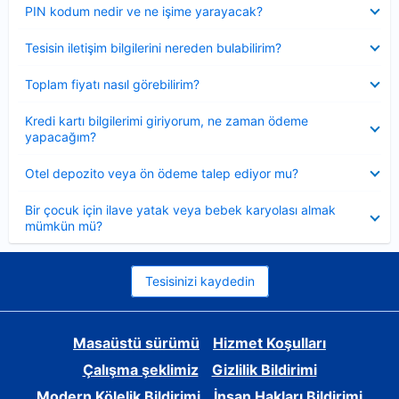
Daraltılmış
PIN kodum nedir ve ne işime yarayacak?
Daraltılmış
Tesisin iletişim bilgilerini nereden bulabilirim?
Daraltılmış
Toplam fiyatı nasıl görebilirim?
Daraltılmış
Kredi kartı bilgilerimi giriyorum, ne zaman ödeme
yapacağım?
Daraltılmış
Otel depozito veya ön ödeme talep ediyor mu?
Daraltılmış
Bir çocuk için ilave yatak veya bebek karyolası almak
mümkün mü?
Tesisinizi kaydedin
Masaüstü sürümü
Hizmet Koşulları
Çalışma şeklimiz
Gizlilik Bildirimi
Modern Kölelik Bildirimi
İnsan Hakları Bildirimi