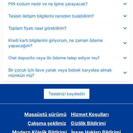
Daraltılmış
PIN kodum nedir ve ne işime yarayacak?
Daraltılmış
Tesisin iletişim bilgilerini nereden bulabilirim?
Daraltılmış
Toplam fiyatı nasıl görebilirim?
Daraltılmış
Kredi kartı bilgilerimi giriyorum, ne zaman ödeme
yapacağım?
Daraltılmış
Otel depozito veya ön ödeme talep ediyor mu?
Daraltılmış
Bir çocuk için ilave yatak veya bebek karyolası almak
mümkün mü?
Tesisinizi kaydedin
Masaüstü sürümü
Hizmet Koşulları
Çalışma şeklimiz
Gizlilik Bildirimi
Modern Kölelik Bildirimi
İnsan Hakları Bildirimi