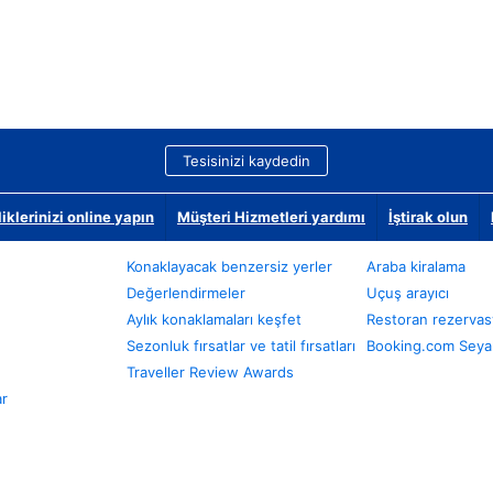
Tesisinizi kaydedin
klerinizi online yapın
Müşteri Hizmetleri yardımı
İştirak olun
Konaklayacak benzersiz yerler
Araba kiralama
Değerlendirmeler
Uçuş arayıcı
Aylık konaklamaları keşfet
Restoran rezervas
Sezonluk fırsatlar ve tatil fırsatları
Booking.com Seyah
Traveller Review Awards
ar