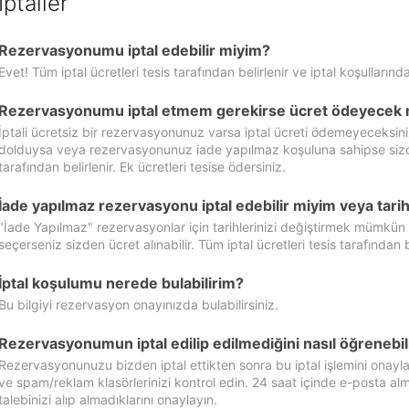
İptaller
Rezervasyonumu iptal edebilir miyim?
Evet! Tüm iptal ücretleri tesis tarafından belirlenir ve iptal koşullarında
Rezervasyonumu iptal etmem gerekirse ücret ödeyecek 
İptali ücretsiz bir rezervasyonunuz varsa iptal ücreti ödemeyeceksin
dolduysa veya rezervasyonunuz iade yapılmaz koşuluna sahipse sizde ipt
tarafından belirlenir. Ek ücretleri tesise ödersiniz.
İade yapılmaz rezervasyonu iptal edebilir miyim veya tarihl
"İade Yapılmaz" rezervasyonlar için tarihlerinizi değiştirmek mümkün
seçerseniz sizden ücret alınabilir. Tüm iptal ücretleri tesis tarafından be
İptal koşulumu nerede bulabilirim?
Bu bilgiyi rezervasyon onayınızda bulabilirsiniz.
Rezervasyonumun iptal edilip edilmediğini nasıl öğrenebil
Rezervasyonunuzu bizden iptal ettikten sonra bu iptal işlemini onayl
ve spam/reklam klasörlerinizi kontrol edin. 24 saat içinde e-posta alma
talebinizi alıp almadıklarını onaylayın.