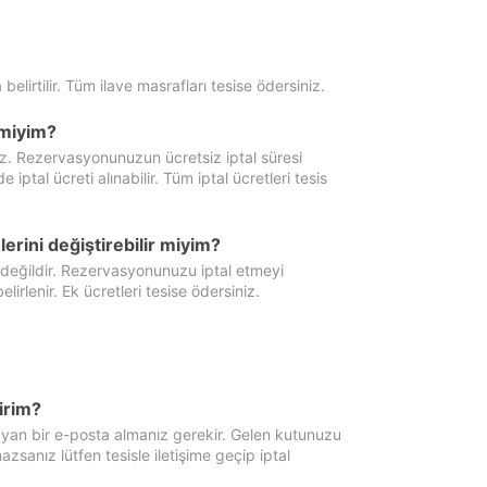
 belirtilir. Tüm ilave masrafları tesise ödersiniz.
miyim?
iz. Rezervasyonunuzun ücretsiz iptal süresi
al ücreti alınabilir. Tüm iptal ücretleri tesis
erini değiştirebilir miyim?
 değildir. Rezervasyonunuzu iptal etmeyi
lirlenir. Ek ücretleri tesise ödersiniz.
irim?
ayan bir e-posta almanız gerekir. Gelen kutunuzu
zsanız lütfen tesisle iletişime geçip iptal