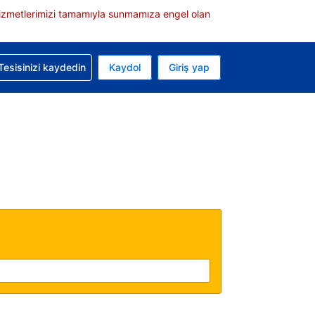
e hizmetlerimizi tamamıyla sunmamıza engel olan
rvasyonunuzla ilgili yardım alın
Tesisinizi kaydedin
Kaydol
Giriş yap
 Mevcut para biriminiz ABD doları
 Mevcut diliniz Türkçe