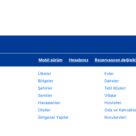
Mobil sürüm
Hesabınız
Rezervasyon değişikli
Ülkeler
Evler
Bölgeler
Daireler
Şehirler
Tatil Köyleri
Semtler
Villalar
Havaalanları
Hosteller
Oteller
Oda ve Kahvaltıl
Simgesel Yapılar
Konukevleri