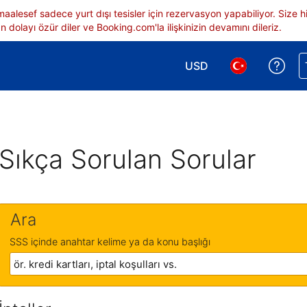
 maalesef sadece yurt dışı tesisler için rezervasyon yapabiliyor. Siz
 dolayı özür diler ve Booking.com'la ilişkinizin devamını dileriz.
USD
Reze
Para birimi seçimi yap.
Dil seçimi yap.
Sıkça Sorulan Sorular
Ara
SSS içinde anahtar kelime ya da konu başlığı