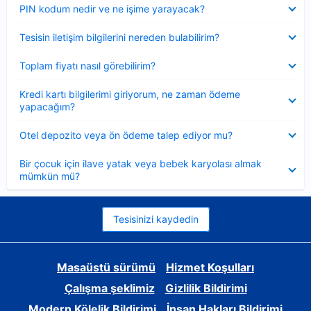
Daraltılmış
PIN kodum nedir ve ne işime yarayacak?
Daraltılmış
Tesisin iletişim bilgilerini nereden bulabilirim?
Daraltılmış
Toplam fiyatı nasıl görebilirim?
Daraltılmış
Kredi kartı bilgilerimi giriyorum, ne zaman ödeme
yapacağım?
Daraltılmış
Otel depozito veya ön ödeme talep ediyor mu?
Daraltılmış
Bir çocuk için ilave yatak veya bebek karyolası almak
mümkün mü?
Tesisinizi kaydedin
Masaüstü sürümü
Hizmet Koşulları
Çalışma şeklimiz
Gizlilik Bildirimi
Modern Kölelik Bildirimi
İnsan Hakları Bildirimi