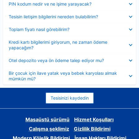
Daraltılmış
PIN kodum nedir ve ne işime yarayacak?
Daraltılmış
Tesisin iletişim bilgilerini nereden bulabilirim?
Daraltılmış
Toplam fiyatı nasıl görebilirim?
Daraltılmış
Kredi kartı bilgilerimi giriyorum, ne zaman ödeme
yapacağım?
Daraltılmış
Otel depozito veya ön ödeme talep ediyor mu?
Daraltılmış
Bir çocuk için ilave yatak veya bebek karyolası almak
mümkün mü?
Tesisinizi kaydedin
Masaüstü sürümü
Hizmet Koşulları
Çalışma şeklimiz
Gizlilik Bildirimi
Modern Kölelik Bildirimi
İnsan Hakları Bildirimi