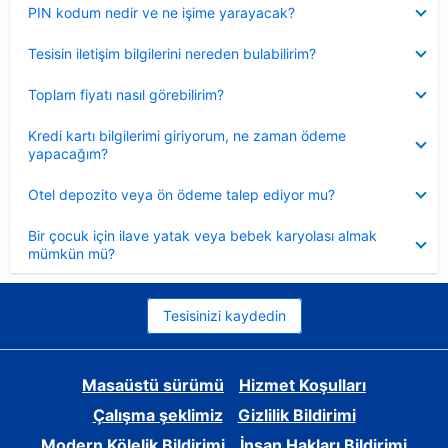
Daraltılmış
PIN kodum nedir ve ne işime yarayacak?
Daraltılmış
Tesisin iletişim bilgilerini nereden bulabilirim?
Daraltılmış
Toplam fiyatı nasıl görebilirim?
Daraltılmış
Kredi kartı bilgilerimi giriyorum, ne zaman ödeme
yapacağım?
Daraltılmış
Otel depozito veya ön ödeme talep ediyor mu?
Daraltılmış
Bir çocuk için ilave yatak veya bebek karyolası almak
mümkün mü?
Tesisinizi kaydedin
Masaüstü sürümü
Hizmet Koşulları
Çalışma şeklimiz
Gizlilik Bildirimi
Modern Kölelik Bildirimi
İnsan Hakları Bildirimi