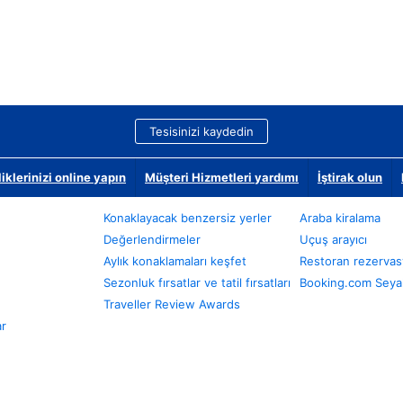
Tesisinizi kaydedin
klerinizi online yapın
Müşteri Hizmetleri yardımı
İştirak olun
Konaklayacak benzersiz yerler
Araba kiralama
Değerlendirmeler
Uçuş arayıcı
Aylık konaklamaları keşfet
Restoran rezervas
Sezonluk fırsatlar ve tatil fırsatları
Booking.com Seyah
Traveller Review Awards
ar