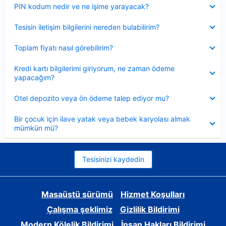
Daraltılmış
PIN kodum nedir ve ne işime yarayacak?
Daraltılmış
Tesisin iletişim bilgilerini nereden bulabilirim?
Daraltılmış
Toplam fiyatı nasıl görebilirim?
Daraltılmış
Kredi kartı bilgilerimi giriyorum, ne zaman ödeme
yapacağım?
Daraltılmış
Otel depozito veya ön ödeme talep ediyor mu?
Daraltılmış
Bir çocuk için ilave yatak veya bebek karyolası almak
mümkün mü?
Tesisinizi kaydedin
Masaüstü sürümü
Hizmet Koşulları
Çalışma şeklimiz
Gizlilik Bildirimi
Modern Kölelik Bildirimi
İnsan Hakları Bildirimi